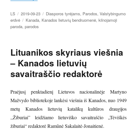
Autorius
Paskelbta
Kategorijos
LS
2019-09-23
Diasporos tyrėjams
,
Parodos
,
Valstybingumo
Žymos
erdvė
Kanada
,
Kanados lietuvių bendruomenė
,
kilnojamoji
paroda
,
parodos
Lituanikos skyriaus viešnia
– Kanados lietuvių
savaitraščio redaktorė
Praėjusį penktadienį Lietuvos nacionalinėje Martyno
Mažvydo bibliotekoje lankėsi viešnia iš Kanados, nuo 1949
metų Kanados lietuvių katalikų kultūros draugijos
,,Žiburiai” leidžiamo lietuviško savaitraščio „Tėviškės
žiburiai“ redaktorė Ramūnė Sakalaitė-Jonaitienė.