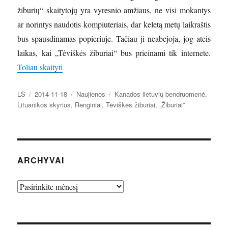
žiburių“ skaitytojų yra vyresnio amžiaus, ne visi mokantys
ar norintys naudotis kompiuteriais, dar keletą metų laikraštis
bus spausdinamas popieriuje. Tačiau ji neabejoja, jog ateis
laikas, kai „Tėviškės žiburiai“ bus prieinami tik internete.
„Lituanikos skyriaus viešnia – Kanados lietuvių sav
Toliau skaityti
Autorius
Paskelbta
Kategorijos
Žymos
LS
2014-11-18
Naujienos
Kanados lietuvių bendruomenė
,
Lituanikos skyrius
,
Renginiai
,
Tėviškės žiburiai
,
„Žiburiai”
ARCHYVAI
Archyvai