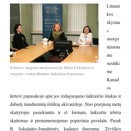
Lituani
kos
skyriau
s
suorga
nizuota
me
susitiki
Iš kairės: renginio moderatorė dr. Dalia Cidzikaitė ir
me
renginio viešnia Ramūnė Sakalaitė-Jonaitienė
Kanad
os
lietuvė papasakojo apie jos redaguojamo laikraščio ištakas ir
dabartį šiandieninių iššūkių akivaizdoje. Nuo praėjusių metų
skaitytojus pasiekiantis ir el. formatu, laikraštis tebėra
skaitomas ir prenumeruojamas popieriniu pavidalu. Pasak
R. Sakalaitės-Jonaitienės, kadangi dauguma „Tėviškės