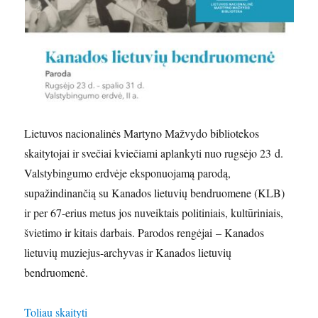
Lietuvos nacionalinės Martyno Mažvydo bibliotekos
skaitytojai ir svečiai kviečiami aplankyti nuo rugsėjo 23 d.
Valstybingumo erdvėje eksponuojamą parodą,
supažindinančią su Kanados lietuvių bendruomene (KLB)
ir per 67-erius metus jos nuveiktais politiniais, kultūriniais,
švietimo ir kitais darbais. Parodos rengėjai – Kanados
lietuvių muziejus-archyvas ir Kanados lietuvių
bendruomenė.
„Rugsėjo 23 d. – spalio 31 d.: paroda „Kanados l
Toliau skaityti