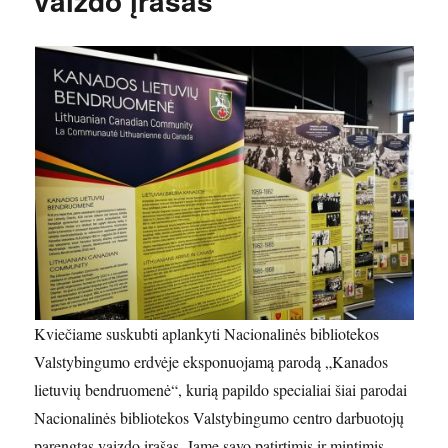
vaizdo įrašas
Kviečiame suskubti aplankyti Nacionalinės bibliotekos
Valstybingumo erdvėje eksponuojamą parodą „Kanados
lietuvių bendruomenė“, kurią papildo specialiai šiai parodai
Nacionalinės bibliotekos Valstybingumo centro darbuotojų
parengtas vaizdo įrašas. Jame savo patirtimis ir mintimis