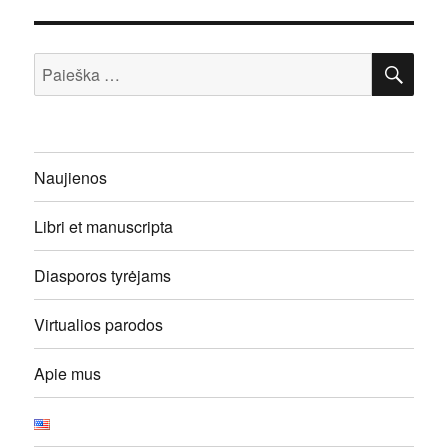
IEŠ
Ieškoti:
Naujienos
Libri et manuscripta
Diasporos tyrėjams
Virtualios parodos
Apie mus