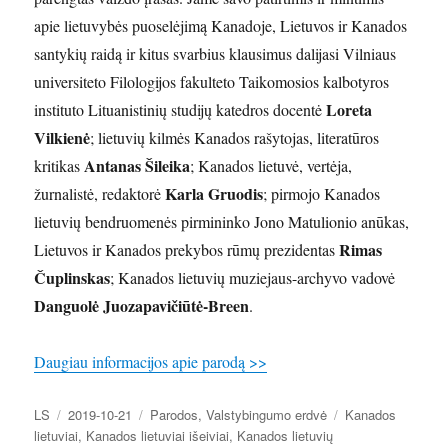
apie lietuvybės puoselėjimą Kanadoje, Lietuvos ir Kanados
santykių raidą ir kitus svarbius klausimus dalijasi Vilniaus
universiteto Filologijos fakulteto Taikomosios kalbotyros
Loreta
instituto Lituanistinių studijų katedros docentė
Vilkienė
; lietuvių kilmės Kanados rašytojas, literatūros
Antanas Šileika
kritikas
; Kanados lietuvė, vertėja,
Karla Gruodis
žurnalistė, redaktorė
; pirmojo Kanados
lietuvių bendruomenės pirmininko Jono Matulionio anūkas,
Rimas
Lietuvos ir Kanados prekybos rūmų prezidentas
Čuplinskas
; Kanados lietuvių muziejaus-archyvo vadovė
Danguolė Juozapavičiūtė-Breen
.
Daugiau informacijos apie parodą >>
Autorius
Paskelbta
Kategorijos
Žymos
LS
2019-10-21
Parodos
,
Valstybingumo erdvė
Kanados
lietuviai
,
Kanados lietuviai išeiviai
,
Kanados lietuvių