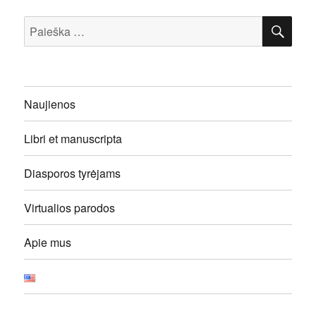
IEŠ
Ieškoti:
Naujienos
Libri et manuscripta
Diasporos tyrėjams
Virtualios parodos
Apie mus