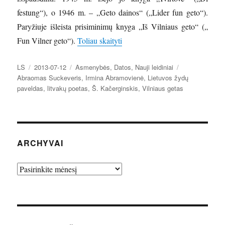
festung“), o 1946 m. – „Geto dainos“ („Lider fun geto“).
Paryžiuje išleista prisiminimų knyga „Iš Vilniaus geto“ („
„Liepos 13d. minime 100-ąsias 
Fun Vilner geto“).
Toliau skaityti
Autorius
Paskelbta
Kategorijos
Žymos
LS
2013-07-12
Asmenybės
,
Datos
,
Nauji leidiniai
Abraomas Suckeveris
,
Irmina Abramovienė
,
Lietuvos žydų
paveldas
,
litvakų poetas
,
Š. Kačerginskis
,
Vilniaus getas
ARCHYVAI
Archyvai