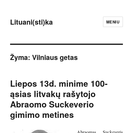
Lituani(sti)ka
MENIU
Žyma:
Vilniaus getas
Liepos 13d. minime 100-
ąsias litvakų rašytojo
Abraomo Suckeverio
gimimo metines
Abraomas Suckeveris