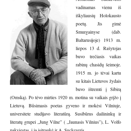
vadinamas vienu iš
iškyliausių Holokausto
poetų. Jis gimė
Smurgainyse (dab.
Baltarusijoje) 1913 m.
liepos 13 d. Rašytojas
buvo trečiasis vaikas
rabinų chasidų šeimoje.
1915 m. jo tėvai kartu
su kitais Lietuvos žydais
buvo ištremti į Sibirą
(Omską). Po tėvo mirties 1920 m. motina su vaikais grįžo į
Lietuvą. Būsimasis poetas gyveno ir mokėsi Vilniuje,
universitete studijavo literatūrą. Susibūrus dailininkų ir
literatų grupei „Jung Vilne” ( „Jaunasis Vilnius”), L. Volfo
pakviestas, į ją įsitraukė ir A. Suckeveris.