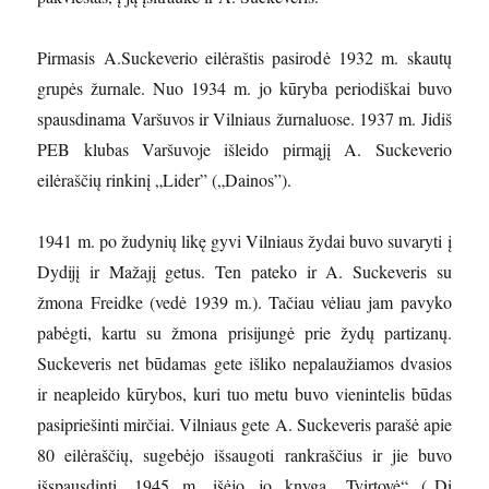
Pirmasis A.Suckeverio eilėraštis pasirodė 1932 m. skautų
grupės žurnale. Nuo 1934 m. jo kūryba periodiškai buvo
spausdinama Varšuvos ir Vilniaus žurnaluose. 1937 m. Jidiš
PEB klubas Varšuvoje išleido pirmąjį A. Suckeverio
eilėraščių rinkinį „Lider” („Dainos”).
1941 m. po žudynių likę gyvi Vilniaus žydai buvo suvaryti į
Dydijį ir Mažajį getus. Ten pateko ir A. Suckeveris su
žmona Freidke (vedė 1939 m.). Tačiau vėliau jam pavyko
pabėgti, kartu su žmona prisijungė prie žydų partizanų.
Suckeveris net būdamas gete išliko nepalaužiamos dvasios
ir neapleido kūrybos, kuri tuo metu buvo vienintelis būdas
pasipriešinti mirčiai. Vilniaus gete A. Suckeveris parašė apie
80 eilėraščių, sugebėjo išsaugoti rankraščius ir jie buvo
išspausdinti. 1945 m. išėjo jo knyga „Tvirtovė“ („Di