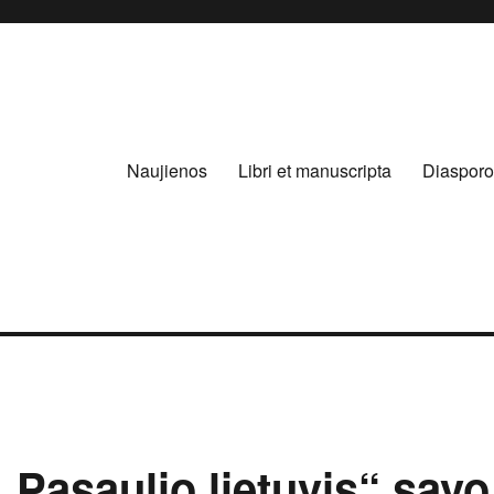
Naujienos
Libri et manuscripta
Diasporo
Pasaulio lietuvis“ savo