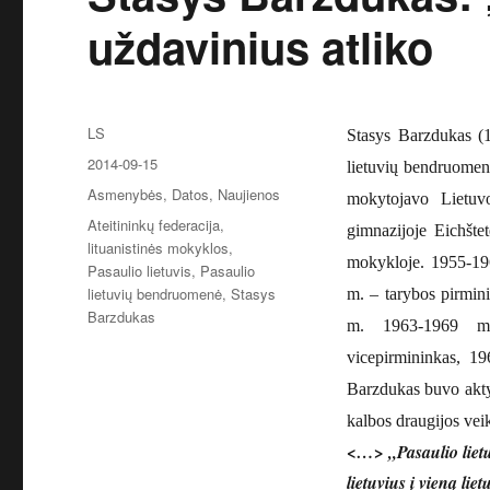
uždavinius atliko
Autorius
LS
Stasys Barzdukas (
Paskelbta
2014-09-15
lietuvių bendruomenė
Kategorijos
Asmenybės
,
Datos
,
Naujienos
mokytojavo Lietuv
Žymos
Ateitininkų federacija
,
gimnazijoje Eichšte
lituanistinės mokyklos
,
mokykloje. 1955-19
Pasaulio lietuvis
,
Pasaulio
lietuvių bendruomenė
,
Stasys
m. – tarybos pirmini
Barzdukas
m. 1963-1969 m.
vicepirmininkas, 1
Barzdukas buvo aktyv
kalbos draugijos veik
<…> „Pasaulio lietu
lietu
vius į vieną lie