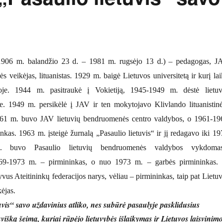
1906 m. balandžio 23 d. – 1981 m. rugsėjo 13 d.) – pedagogas, J
s veikėjas, lituanistas. 1929 m. baigė Lietuvos universitetą ir kurį la
oje. 1944 m. pasitraukė į Vokietiją, 1945-1949 m. dėstė lietuv
te. 1949 m. persikėlė į JAV ir ten mokytojavo Klivlando lituanistinė
61 m. buvo JAV lietuvių bendruomenės centro valdybos, o 1961-19
nkas. 1963 m. įsteigė žurnalą „Pasaulio lietuvis“ ir jį redagavo iki 19
 buvo Pasaulio lietuvių bendruomenės valdybos vykdomas
969-1973 m. – pirmininkas, o nuo 1973 m. – garbės pirmininkas. 
us Ateitininkų federacijos narys, vėliau – pirmininkas, taip pat Lietuv
ėjas.
vis“ savo uždavinius atliko, nes subūrė pasaulyje pasklidusius
tuvišką šeimą, kuriai rūpėjo lietuvybės išlaikymas ir Lietuvos laisvinim