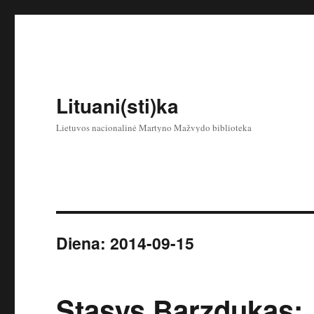
Lituani(sti)ka
Lietuvos nacionalinė Martyno Mažvydo biblioteka
Diena:
2014-09-15
Stasys Barzdukas: „