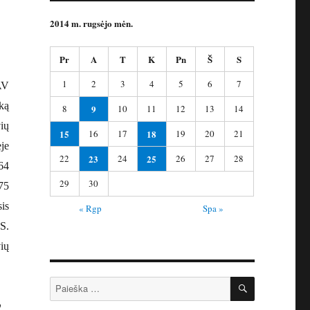
2014 m. rugsėjo mėn.
Pr
A
T
K
Pn
Š
S
1
2
3
4
5
6
7
AV
iką
8
9
10
11
12
13
14
ių
15
16
17
18
19
20
21
je
22
23
24
25
26
27
28
64
29
30
75
is
« Rgp
Spa »
S.
ių
IEŠKOTI
Ieškoti:
o