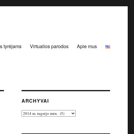
s tyrėjams
Virtualios parodos
Apie mus
ARCHYVAI
Archyvai