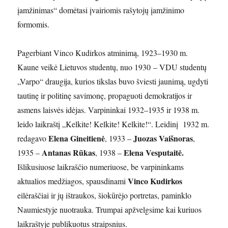
įamžinimas“ domėtasi įvairiomis rašytojų įamžinimo
formomis.
Pagerbiant Vinco Kudirkos atminimą, 1923–1930 m.
Kaune veikė Lietuvos studentų, nuo 1930 – VDU studentų
„Varpo“ draugija, kurios tikslas buvo šviesti jaunimą, ugdyti
tautinę ir politinę savimonę, propaguoti demokratijos ir
asmens laisvės idėjas. Varpininkai 1932–1935 ir 1938 m.
leido laikraštį „Kelkite! Kelkite! Kelkite!“. Leidinį 1932 m.
Elena Gineitienė
Juozas Vaišnoras
redagavo
, 1933 –
,
Antanas Rūkas
Elena Vesputaitė.
1935 –
, 1938 –
Išlikusiuose laikraščio numeriuose, be varpininkams
Vinco Kudirkos
aktualios medžiagos, spausdinami
eilėraščiai ir jų ištraukos, šiokūrėjo portretas, paminklo
Naumiestyje nuotrauka. Trumpai apžvelgsime kai kuriuos
laikraštyje publikuotus straipsnius.