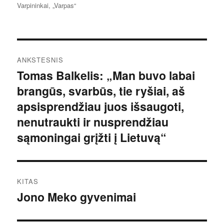
Varpininkai
,
„Varpas“
Navigacija
ANKSTESNIS
tarp
Tomas Balkelis: „Man buvo labai
Ankstesnis
brangūs, svarbūs, tie ryšiai, aš
įrašas:
įrašų
apsisprendžiau juos išsaugoti,
nenutraukti ir nusprendžiau
sąmoningai grįžti į Lietuvą“
KITAS
Jono Meko gyvenimai
Kitas
įrašas: