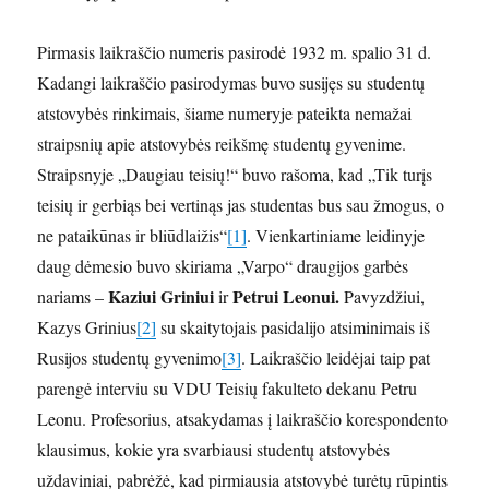
Pirmasis laikraščio numeris pasirodė 1932 m. spalio 31 d.
Kadangi laikraščio pasirodymas buvo susijęs su studentų
atstovybės rinkimais, šiame numeryje pateikta nemažai
straipsnių apie atstovybės reikšmę studentų gyvenime.
Straipsnyje „Daugiau teisių!“ buvo rašoma, kad „Tik turįs
teisių ir gerbiąs bei vertinąs jas studentas bus sau žmogus, o
ne pataikūnas ir bliūdlaižis“
[1]
. Vienkartiniame leidinyje
daug dėmesio buvo skiriama „Varpo“ draugijos garbės
Kaziui Griniui
Petrui Leonui.
nariams –
ir
Pavyzdžiui,
Kazys Grinius
[2]
su skaitytojais pasidalijo atsiminimais iš
Rusijos studentų gyvenimo
[3]
. Laikraščio leidėjai taip pat
parengė interviu su VDU Teisių fakulteto dekanu Petru
Leonu. Profesorius, atsakydamas į laikraščio korespondento
klausimus, kokie yra svarbiausi studentų atstovybės
uždaviniai, pabrėžė, kad pirmiausia atstovybė turėtų rūpintis