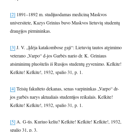
[2]
1891–1892 m. studijuodamas mediciną Maskvos
universitete, Kazys Grinius buvo Maskvos lietuvių studentų
draugijos pirmininkas.
[3]
J. V. „Įdėja katakombose gaji“: Lietuvių tautos atgimimo
veterano „Varpo“ d-jos Garbės nario dr. K. Griniaus
atsiminimų pluoštelis iš Rusijos studentų gyvenimo. Kelkite!
Kelkite! Kelkite!, 1932, spalio 31, p. 1.
[4]
Teisių fakulteto dekanas, senas varpininkas „Varpo“ dr-
jos garbės narys aktualiais studentijos reikalais. Kelkite!
Kelkite! Kelkite!, 1932, spalio 31, p. 1.
[5]
A. G-tis. Kuriuo keliu? Kelkite! Kelkite! Kelkite!, 1932,
spalio 31, p. 3.