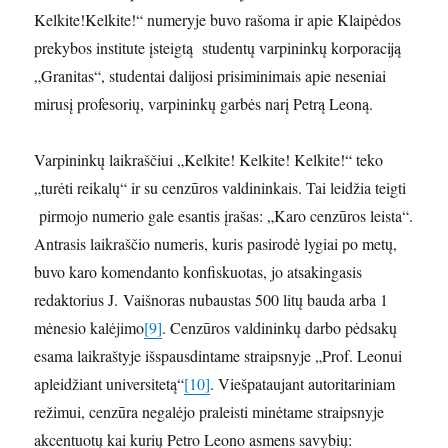
Kelkite!Kelkite!“ numeryje buvo rašoma ir apie Klaipėdos
prekybos institute įsteigtą studentų varpininkų korporaciją
„Granitas“, studentai dalijosi prisiminimais apie neseniai
mirusį profesorių, varpininkų garbės narį Petrą Leoną.
Varpininkų laikraščiui „Kelkite! Kelkite! Kelkite!“ teko
„turėti reikalų“ ir su cenzūros valdininkais. Tai leidžia teigti
pirmojo numerio gale esantis įrašas: „Karo cenzūros leista“.
Antrasis laikraščio numeris, kuris pasirodė lygiai po metų,
buvo karo komendanto konfiskuotas, jo atsakingasis
redaktorius J. Vaišnoras nubaustas 500 litų bauda arba 1
mėnesio kalėjimo
[9]
. Cenzūros valdininkų darbo pėdsakų
esama laikraštyje išspausdintame straipsnyje „Prof. Leonui
apleidžiant universitetą“
[10]
. Viešpataujant autoritariniam
režimui, cenzūra negalėjo praleisti minėtame straipsnyje
akcentuotų kai kurių Petro Leono asmens savybių: