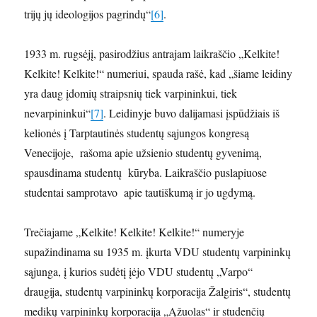
trijų jų ideologijos pagrindų“
[6]
.
1933 m. rugsėjį, pasirodžius antrajam laikraščio „Kelkite!
Kelkite! Kelkite!“ numeriui, spauda rašė, kad „šiame leidiny
yra daug įdomių straipsnių tiek varpininkui, tiek
nevarpininkui“
[7]
. Leidinyje buvo dalijamasi įspūdžiais iš
kelionės į Tarptautinės studentų sąjungos kongresą
Venecijoje, rašoma apie užsienio studentų gyvenimą,
spausdinama studentų kūryba. Laikraščio puslapiuose
studentai samprotavo apie tautiškumą ir jo ugdymą.
Trečiajame „Kelkite! Kelkite! Kelkite!“ numeryje
supažindinama su 1935 m. įkurta VDU studentų varpininkų
sąjunga, į kurios sudėtį įėjo VDU studentų „Varpo“
draugija, studentų varpininkų korporacija Žalgiris“, studentų
medikų varpininkų korporacija „Ąžuolas“ ir studenčių