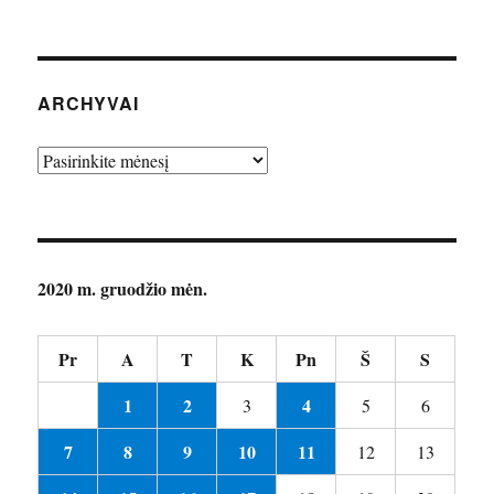
ARCHYVAI
Archyvai
2020 m. gruodžio mėn.
Pr
A
T
K
Pn
Š
S
1
2
4
3
5
6
7
8
9
10
11
12
13