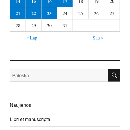
14
15
16
17
18
19
20
21
22
23
24
25
26
27
28
29
30
31
« Lap
Sau »
IEŠ
Ieškoti:
Naujienos
Libri et manuscripta