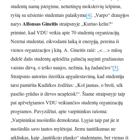
studentų namų įsteigimu, neturtingų moksleivių šelpimu,
ryšių su užsienio studentais palaikymu
[4]
. „Varpo“ draugijos
Alfonsas Gineitis
narys
straipsnyje „Kuriuo keliu?“
priminė, kad VDU veikia apie 70 studentų organizacijų.
Neretai studentai, eikvodami laiką ir energiją, pereina iš
vienos organizacijos į kitą. A. Gineitis rašė: „<…> mūsų
didelė dalis studentų apleidžia galinčią auginti gražiausius
vaisius dirvą, o ieško naujos, nežinia, ką žadančios“
[5]
.
Straipsnio autorius išreiškia apgailestavimą, kad studentija
tarsi pamiršta Kudirkos žodžius: „Kol jaunas, o broli, sėk
pasėlio grūdus ir dirvos neapleisk!“. Šiame straipsnyje taip
pat apžvelgiamos VDU veikiančios studentų organizacijų
programos. Pavyzdžiui, apie varpininkus rašoma:
„Varpininkai nuoširdūs demokratai. Lygiai taip pat jie ir
nuoširdūs savo tautos mylėtojai. Jiems tautiškumas ne
arkliukas, kaip „tautiškojo plauko“ studentams, bet vienas iš