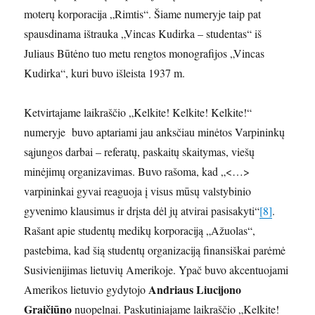
moterų korporacija „Rimtis“. Šiame numeryje taip pat
spausdinama ištrauka „Vincas Kudirka – studentas“ iš
Juliaus Būtėno tuo metu rengtos monografijos „Vincas
Kudirka“, kuri buvo išleista 1937 m.
Ketvirtajame laikraščio „Kelkite! Kelkite! Kelkite!“
numeryje buvo aptariami jau anksčiau minėtos Varpininkų
sąjungos darbai – referatų, paskaitų skaitymas, viešų
minėjimų organizavimas. Buvo rašoma, kad „<…>
varpininkai gyvai reaguoja į visus mūsų valstybinio
gyvenimo klausimus ir drįsta dėl jų atvirai pasisakyti“
[8]
.
Rašant apie studentų medikų korporaciją „Ažuolas“,
pastebima, kad šią studentų organizaciją finansiškai parėmė
Susivienijimas lietuvių Amerikoje. Ypač buvo akcentuojami
Andriaus Liucijono
Amerikos lietuvio gydytojo
Graičiūno
nuopelnai. Paskutiniajame laikraščio „Kelkite!