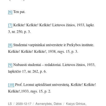
[6]
Ten pat.
[7]
Kelkite! Kelkite! Kelkite! Lietuvos žinios, 1933, lapkr.
3, nr. 250, p. 3.
[8]
Studentai varpininkai universitete ir Prekybos institute.
Kelkite! Kelkite! Kelkite!, 1938, rugs. 15, p. 3.
[9]
Nubausti studentai – redaktoriai. Lietuvos žinios, 1933,
lapkričio 17, nr. 262, p. 6.
[10]
Prof. Leonui apleidžiant universitetą. Kelkite! Kelkite!
Kelkite!,1933, rugs. 15, p. 2.
Autorius
Paskelbta
Kategorijos
Žymos
LS
2020-12-17
Asmenybės
,
Datos
Kazys Grinius
,