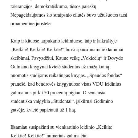
tolerancijos, demokratiškumo, tiesos paieškų.
Nepageidaujamos šio straipsnio eilutės buvo užtušuotos tarsi
ornamentine juostele.
Kaip ir kituose tarpukario leidiniuose, taip ir laikraštyje
„Kelkite! Kelkite! Kelkite!“ buvo spausdinami reklaminiai
skelbimai. Pavyzdžiui, Kaune veikę „Vokiečių“ ir Dovydo
Gutmano knygynai kvietė studentus už mažą kainą
nuomotis studijoms reikalingas knygas. „Spaudos fondas“
pranešė, kad bendrovės knygynuose visus VDU leidinius
galima nusipirkti 50 procentų pigiau. O seniausia
studentiška valgykla „Studentai“, įsikūrusi Gedimino
gatvėje, kvietė papietauti už 1 litą.
Išsamiau susipažinti su vienkartinio leidinio „Kelkite!
Kelkite! Kelkite!“ numeriais galima čia: