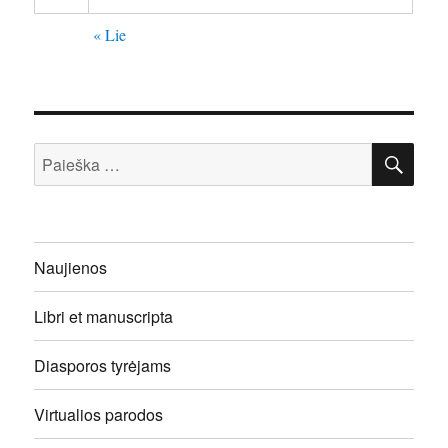
« Lie
IEŠ
Ieškoti:
Naujienos
Libri et manuscripta
Diasporos tyrėjams
Virtualios parodos