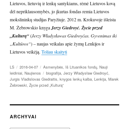
Lietuvos, lietuvių ir lenkų santykiams, rėmė Lietuvos kovą
dėl nepriklausomybės, jo įkurtas fondas remia Lietuvos
mokslininkų studijas Paryžiuje. 2012 m. Krokuvoje išleista
M. Żebrowskio knyga
Jerzy Giedroyć. Życie przed
„Kulturą“
(
Jerzy Władysławas Giedroyćas. Gyvenimas iki
„Kultūros“
) – naujas veikalas apie žymų Lenkijos ir
„Jerzy Władysławas Giedroyćas: ik
Lietuvos veikėją.
Toliau skaityti
Autorius
Paskelbta
Kategorijos
LS
2016-04-07
Asmenybės
,
Iš Lituanikos fondų
,
Nauji
Žymos
leidiniai
,
Naujienos
biografija
,
Jerzy Władysław Giedroyć
,
Jurgis Vladislovas Giedraitis
,
knygos lenkų kalba
,
Lenkija
,
Marek
Żebrowski
,
Życie przed „Kulturą“
ARCHYVAI