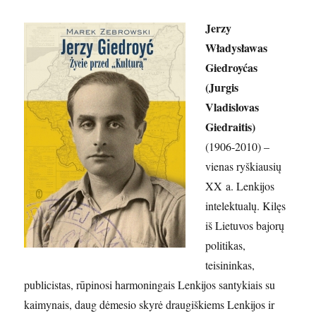
Jerzy
Władysławas
Giedroyćas
(Jurgis
Vladislovas
Giedraitis)
(1906‑2010) –
vienas ryškiausių
XX a. Lenkijos
intelektualų. Kilęs
iš Lietuvos bajorų
politikas,
teisininkas,
publicistas, rūpinosi harmoningais Lenkijos santykiais su
kaimynais, daug dėmesio skyrė draugiškiems Lenkijos ir