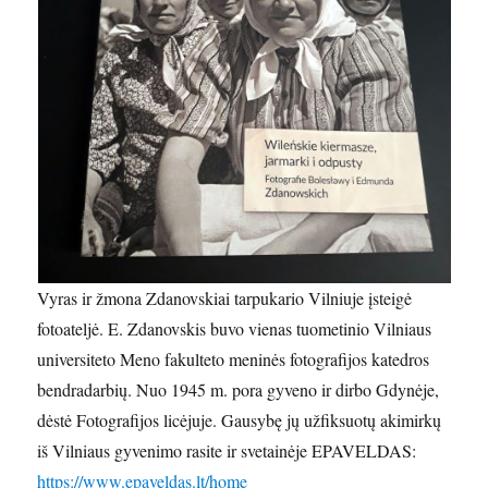
Vyras ir žmona Zdanovskiai tarpukario Vilniuje įsteigė
fotoateljė. E. Zdanovskis buvo vienas tuometinio Vilniaus
universiteto Meno fakulteto meninės fotografijos katedros
bendradarbių. Nuo 1945 m. pora gyveno ir dirbo Gdynėje,
dėstė Fotografijos licėjuje. Gausybę jų užfiksuotų akimirkų
iš Vilniaus gyvenimo rasite ir svetainėje EPAVELDAS:
https://www.epaveldas.lt/home