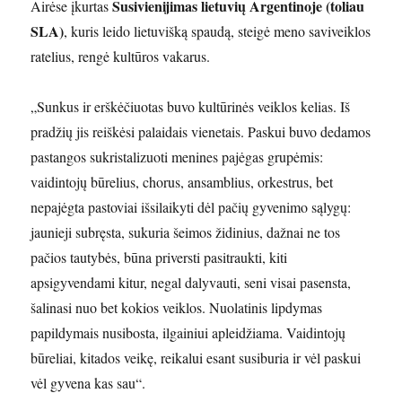
Susivienijimas lietuvių Argentinoje (toliau
Airėse įkurtas
SLA)
, kuris leido lietuvišką spaudą, steigė meno saviveiklos
ratelius, rengė kultūros vakarus.
„Sunkus ir erškėčiuotas buvo kultūrinės veiklos kelias. Iš
pradžių jis reiškėsi palaidais vienetais. Paskui buvo dedamos
pastangos sukristalizuoti menines pajėgas grupėmis:
vaidintojų būrelius, chorus, ansamblius, orkestrus, bet
nepajėgta pastoviai išsilaikyti dėl pačių gyvenimo sąlygų:
jaunieji subręsta, sukuria šeimos židinius, dažnai ne tos
pačios tautybės, būna priversti pasitraukti, kiti
apsigyvendami kitur, negal dalyvauti, seni visai pasensta,
šalinasi nuo bet kokios veiklos. Nuolatinis lipdymas
papildymais nusibosta, ilgainiui apleidžiama. Vaidintojų
būreliai, kitados veikę, reikalui esant susiburia ir vėl paskui
vėl gyvena kas sau“.