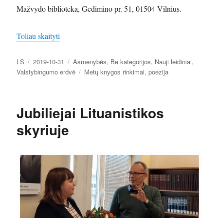
Mažvydo biblioteka, Gedimino pr. 51, 01504 Vilnius.
„Metų knygos rinkimai | Susitikimas su poezijos kny
Toliau skaityti
Autorius
Paskelbta
Kategorijos
LS
2019-10-31
Asmenybės
,
Be kategorijos
,
Nauji leidiniai
,
Žymos
Valstybingumo erdvė
Metų knygos rinkimai
,
poezija
Jubiliejai Lituanistikos
skyriuje