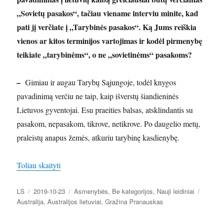
„Sovietų pasakos“, tačiau viename interviu minite, kad
pati jį verčiate į „Tarybinės pasakos“. Ką Jums reiškia
vienos ar kitos terminijos vartojimas ir kodėl pirmenybę
teikiate „tarybinėms“, o ne „sovietinėms“ pasakoms?
–
Gimiau ir augau Tarybų Sąjungoje, todėl knygos
pavadinimą verčiu ne taip, kaip išverstų šiandieninės
Lietuvos gyventojai. Esu praeities balsas, atsklindantis su
pasakom, nepasakom, tikrove, netikrove. Po daugelio metų,
praleistų anapus žemės, atkuriu tarybinę kasdienybę.
„Naują knygą pristatanti rašytoja G. Pranauskienė: 
Toliau skaityti
Autorius
Paskelbta
Kategorijos
Žymo
LS
2019-10-23
Asmenybės
,
Be kategorijos
,
Nauji leidiniai
Australija
,
Australijos lietuviai
,
Gražina Pranauskas