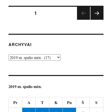
Įrašų
PUSLAPIS
1
TOLE
puslapiavimas
SNIS
PUSL
APIS
ARCHYVAI
Archyvai
2019 m. spalio mėn.
Pr
A
T
K
Pn
Š
S