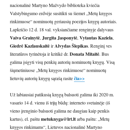
nacionalinė Martyno Mažvydo biblioteka kviečia
Valstybingumo erdvėje susitikti su šiemet „Metų knygos
rinkimuose“ nominuotų geriausių poezijos knygų autoriais.
Lapkričio 12 d. 18 val. vyksiančiame renginyje dalyvaus
Vaiva Grainytė
Jurgita Jasponytė
Vytautas Kaziela
,
,
,
Giedrė Kazlauskaitė
Alvydas Šlepikas
ir
. Renginį ves
Donata Mitaitė
literatūros tyrinėtoja ir kritikė dr.
. Bus
galima įsigyti visų penkių autorių nominuotų knygų. Visą
šiųmetiniuose „Metų knygos rinkimuose“ nominuotų
čia>>
lietuvių autorių knygų sąrašą rasite
Už labiausiai patikusią knygą balsuoti galima iki 2020 m.
vasario 14 d. vienu iš trijų būdų: interneto svetainėje (iš
vieno įrenginio balsuoti galima ne daugiau kaip penkis
metuknyga@lrt.lt
kartus), el. paštu
arba paštu: „Metų
knygos rinkimams“, Lietuvos nacionalinė Martyno