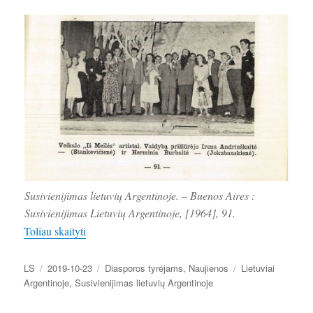
Susivienijimas lietuvių Argentinoje. – Buenos Aires :
Susivienijimas Lietuvių Argentinoje, [1964], 91.
„Sunkus ir erškėčiuotas Argentinos lietuvių teatrinė
Toliau skaityti
Autorius
Paskelbta
Kategorijos
Žymos
LS
2019-10-23
Diasporos tyrėjams
,
Naujienos
Lietuviai
Argentinoje
,
Susivienijimas lietuvių Argentinoje