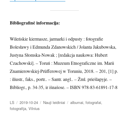
Bibliografinė informacija:
Wileńskie kiermasze, jarmarki i odpusty : fotografie
Bolesławy i Edmunda Zdanowskich / Jolanta Jakubowska,
Justyna Słomska-Nowak ; [redakcja naukowa: Hubert
Czachowski]. – Toruń : Muzeum Etnograficzne im. Marii
Znamierowskiej-Prüfferowej w Toruniu, 2018. – 201, [1] p.
: iliustr., faks., portr.. – Santr. angl.. – Žml. priešlapyje. –
Bibliogr., p. 34-35, ir išnašose. – ISBN 978-83-61891-17-8
Autorius
Paskelbta
Kategorijos
Žymos
LS
2019-10-24
Nauji leidiniai
albumai
,
fotografai
,
fotografija
,
Vilnius