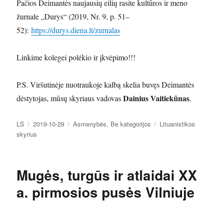
Pačios Deimantės naujausių eilių rasite kultūros ir meno
žurnale „Durys“ (2019, Nr. 9, p. 51–
52):
https://durys.diena.lt/zurnalas
Linkime kolegei polėkio ir įkvėpimo!!!
P.S. Viršutinėje nuotraukoje kalbą skelia buvęs Deimantės
Dainius Vaitiekūnas
dėstytojas, mūsų skyriaus vadovas
.
Autorius
Paskelbta
Kategorijos
Žymos
LS
2019-10-29
Asmenybės
,
Be kategorijos
Lituanistikos
skyrius
Mugės, turgūs ir atlaidai XX
a. pirmosios pusės Vilniuje