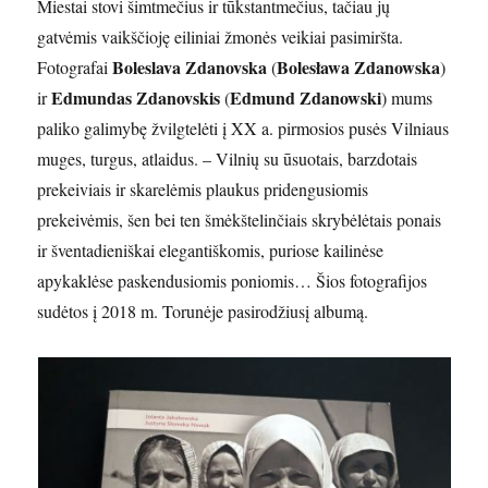
Miestai stovi šimtmečius ir tūkstantmečius, tačiau jų
gatvėmis vaikščioję eiliniai žmonės veikiai pasimiršta.
Boleslava Zdanovska
Bolesława Zdanowska
Fotografai
(
)
Edmundas Zdanovskis
Edmund Zdanowski
ir
(
) mums
paliko galimybę žvilgtelėti į XX a. pirmosios pusės Vilniaus
muges, turgus, atlaidus. – Vilnių su ūsuotais, barzdotais
prekeiviais ir skarelėmis plaukus pridengusiomis
prekeivėmis, šen bei ten šmėkštelinčiais skrybėlėtais ponais
ir šventadieniškai elegantiškomis, puriose kailinėse
apykaklėse paskendusiomis poniomis… Šios fotografijos
sudėtos į 2018 m. Torunėje pasirodžiusį albumą.