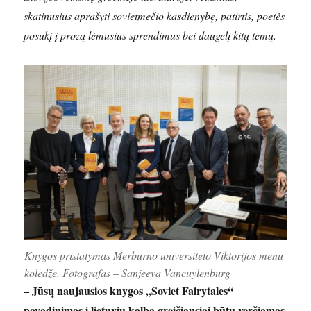
skatinusius aprašyti sovietmečio kasdienybę, patirtis, poetės
posūkį į prozą lėmusius sprendimus bei daugelį kitų temų.
Knygos pristatymas Merburno universiteto Viktorijos menu
koledže. Fotografas – Sanjeeva Vancuylenburg
– Jūsų naujausios knygos „Soviet Fairytales“
pavadinimas į lietuvių kalbą greičiausiai būtų verčiamas