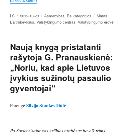
bazes/uzsienio
Autorius
Paskelbta
Kategorijos
Žymos
LS
2019-10-23
Asmenybės
,
Be kategorijos
Matas
Baltrukevičius
,
Valstybingumo centras
,
Valstybingumo erdvė
Naują knygą pristatanti
rašytoja G. Pranauskienė:
„Noriu, kad apie Lietuvos
įvykius sužinotų pasaulio
gyventojai“
Silvija Stankevičiūtė
Parengė
Po Sovietų Sąjungos griūties prabėgus beveik trims