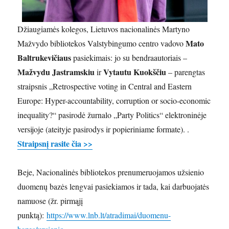
Džiaugiamės kolegos, Lietuvos nacionalinės Martyno
Mato
Mažvydo bibliotekos Valstybingumo centro vadovo
Baltrukevičiaus
pasiekimais: jo su bendraautoriais –
Mažvydu Jastramskiu
Vytautu Kuokščiu
ir
– parengtas
straipsnis „Retrospective voting in Central and Eastern
Europe: Hyper-accountability, corruption or socio-economic
inequality?“ pasirodė žurnalo „Party Politics“ elektroninėje
versijoje (ateityje pasirodys ir popieriniame formate). .
Straipsnį rasite čia >>
Beje, Nacionalinės bibliotekos prenumeruojamos užsienio
duomenų bazės lengvai pasiekiamos ir tada, kai darbuojatės
namuose (žr. pirmąjį
punktą):
https://www.lnb.lt/atradimai/duomenu-