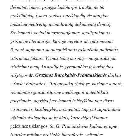
dešimtmečiams, praėjęs laikotarpis traukia ne tik
mokslininkų, į savo rankas sutelkiančių vis daugiau
anksčiau neatvertų, neanalizuotų dokumentų dėmesį.
Sovietmetis savitai interpretuojamas, analizuojamas
grožinėje literatūroje, kurioje neretais atvejais meninė
išmonė supinama su autentiškomis rašančiojo patirtimis,
istoriniais faktais. Vienas tokių kūrinių – naujausias jau
trisdešimt metų Australijoje gyvenančios ir kuriančios
rašytojos
dr. Gražinos Burokaitės-Pranauskienės
darbas
„Soviet Fairytales“. Tai apysakų rinkinys, kuriame autorė,
remdamasi gausia istorine medžiaga ir autentiškais
patyrimais, sugrįžta į sovietmetį ir išryškina tam tikrus
visuomenės, kasdienybės momentus, taip pat supažindina
užsienio skaitytojus su įvykiais, kurie dėjosi kitapus
geležinės uždangos.
Su G. Pranauskiene kalbamės apie
istorijos reikšmę grožinėje literatūroje, veiksnius,