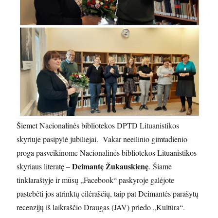
Šiemet Nacionalinės bibliotekos DPTD Lituanistikos
skyriuje pasipylė jubiliejai. Vakar neeilinio gimtadienio
proga pasveikinome Nacionalinės bibliotekos Lituanistikos
Deimantę Žukauskienę
skyriaus literatę –
. Šiame
tinklaraštyje ir mūsų „Facebook“ paskyroje galėjote
pastebėti jos atrinktų eilėraščių, taip pat Deimantės parašytų
recenzijų iš laikraščio Draugas (JAV) priedo „Kultūra“.