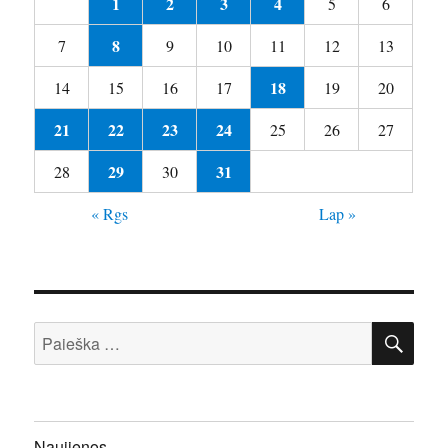
1
2
3
4
5
6
8
7
9
10
11
12
13
18
14
15
16
17
19
20
21
22
23
24
25
26
27
29
31
28
30
« Rgs
Lap »
IEŠ
Ieškoti:
Naujienos