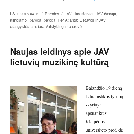
Autorius
Paskelbta
Kategorijos
Žymos
LS
2018-04-19
Parodos
JAV
,
Jav išeiviai
,
JAV išeivija
,
kilnojamoji paroda
,
paroda
,
Per Atlantą: Lietuvos ir JAV
draugystės amžius
,
Valstybingumo erdvė
Naujas leidinys apie JAV
lietuvių muzikinę kultūrą
Balandžio 19 dieną
Lituanistikos tyrimų
skyriuje
apsilankiusi
Klaipėdos
universiteto prof. dr.