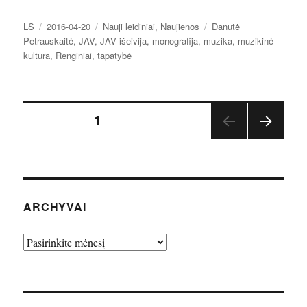
Autorius
Paskelbta
Kategorijos
Žymos
LS
2016-04-20
Nauji leidiniai
,
Naujienos
Danutė
Petrauskaitė
,
JAV
,
JAV išeivija
,
monografija
,
muzika
,
muzikinė
kultūra
,
Renginiai
,
tapatybė
Įrašų
PUSLAPIS
1
TOLE
puslapiavimas
SNIS
PUSL
APIS
ARCHYVAI
Archyvai