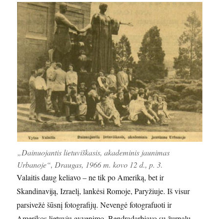
„Dainuojantis lietuviškasis, akademinis jaunimas
Urbanoje“, Draugas, 1966 m. kovo 12 d., p. 3.
Valaitis daug keliavo – ne tik po Ameriką, bet ir
Skandinaviją, Izraelį, lankėsi Romoje, Paryžiuje. Iš visur
parsivežė šūsnį fotografijų. Nevengė fotografuoti ir
Amerikos lietuvių gyvenimo. Bendradarbiavo su žurnalu