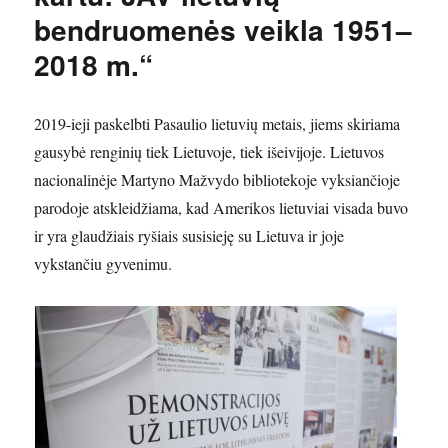
bendruomenės veikla 1951–
2018 m.“
2019-ieji paskelbti Pasaulio lietuvių metais, jiems skiriama
gausybė renginių tiek Lietuvoje, tiek išeivijoje. Lietuvos
nacionalinėje Martyno Mažvydo bibliotekoje vyksiančioje
parodoje atskleidžiama, kad Amerikos lietuviai visada buvo
ir yra glaudžiais ryšiais susisieję su Lietuva ir joje
vykstančiu gyvenimu.