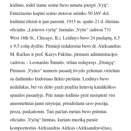
leidinio, todėl šiame seime buvo nutarta įsteigti „Vytį“.
Entuziazmo kupini seimo atstovai surinko 50 JAV dol.
leidiniui išleisti ir jam paremti. 1915 m. spalio 21 d. išleistas
oficialus „Lietuvos vyčių“ žurnalas „Vytis“ (adresu 731
West 18th St., Chicago, IL). Leidinys buvo 24 puslapių, 6,5
x 9,5 colių dydžio. Pirmieji redaktoriai buvo dr. Aleksandras
M. Račkus ir prof. Kazys Pakštas, pirmasis administracijos
vadovas – Leonardas Šimutis, vėliau redagavęs „Draugą“.
Pirmasis „Vyties“ numeris pasaulį išvydo geltonais viršeliais
su dailininko Izidoriaus Ilekio piešiniu. Leidinys buvo
nedidukas, bet vis dėlto graži pradžia lietuvių katalikiškos
spaudos pasaulyje. Prie naujo leidinio greit susispietė visi
anuometiniai jauni rašytojai, prisidėdami savo poezija,
proza, paskaitomis. Tais pačiais metais buvo priimtas
oficialus „Vyčių“ himnas, kuriam muziką parašė
kompozitorius Aleksandras Aleksis (Aleksandravičius),