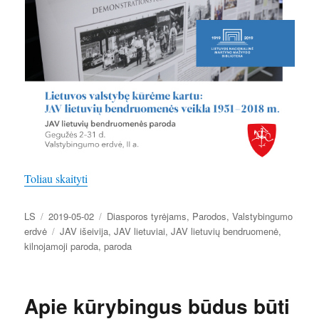
„Gegužės 2–31 d.: paroda „Lietuvos valstybę kūrė
Toliau skaityti
Autorius
Paskelbta
Kategorijos
LS
2019-05-02
Diasporos tyrėjams
,
Parodos
,
Valstybingumo
Žymos
erdvė
JAV išeivija
,
JAV lietuviai
,
JAV lietuvių bendruomenė
,
kilnojamoji paroda
,
paroda
Apie kūrybingus būdus būti