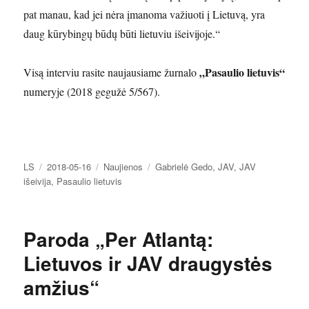
pat manau, kad jei nėra įmanoma važiuoti į Lietuvą, yra
daug kūrybingų būdų būti lietuviu išeivijoje.“
„Pasaulio lietuvis“
Visą interviu rasite naujausiame žurnalo
numeryje (2018 gegužė 5/567).
Autorius
Paskelbta
Kategorijos
Žymos
LS
2018-05-16
Naujienos
Gabrielė Gedo
,
JAV
,
JAV
išeivija
,
Pasaulio lietuvis
Paroda „Per Atlantą:
Lietuvos ir JAV draugystės
amžius“