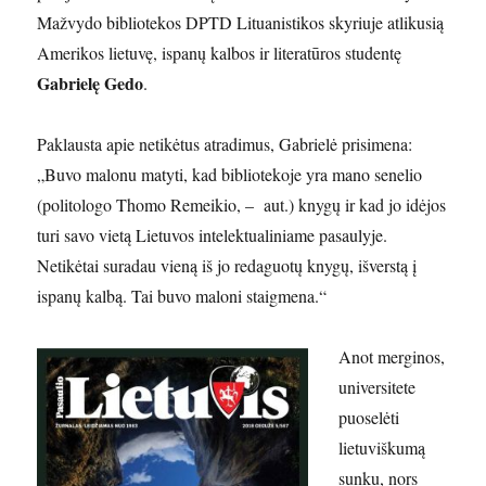
Mažvydo bibliotekos DPTD Lituanistikos skyriuje atlikusią
Amerikos lietuvę, ispanų kalbos ir literatūros studentę
Gabrielę Gedo
.
Paklausta apie netikėtus atradimus, Gabrielė prisimena:
„Buvo malonu matyti, kad bibliotekoje yra mano senelio
(politologo Thomo Remeikio, – aut.) knygų ir kad jo idėjos
turi savo vietą Lietuvos intelektualiniame pasaulyje.
Netikėtai suradau vieną iš jo redaguotų knygų, išverstą į
ispanų kalbą. Tai buvo maloni staigmena.“
Anot merginos,
universitete
puoselėti
lietuviškumą
sunku, nors