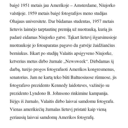
baigė 1951 metais jau Amerikoje – Amsterdame, Niujorko
valstijoje. 1959 metais baigė fotografijos meno studijas
Ohajaus universitete. Dar būdamas studentas, 1957 metais
lietuvis laimėjo tarptautinę premiją už nuotrauką, kurią jis
padarė eidamas Niujorko gatve. Tąkart lietuvį išgarsinusioje
nuotraukoje jo fotoaparatas pagavo du gatvėje žaidžiančius
berniukus. Iškart po studijų Valaitis apsigyveno Niujorke,
ketverius metus dirbo žurnale „Newsweek“. Dirbdamas šį
darbą, turėjo progos fotografuoti Amerikos kongresmenus,
senatorius. Jam ne kartą teko būti Baltuosiuose rūmuose, jis
fotografavo prezidento Kennedy laidotuves, važinėjo su
prezidento Lyndono B. Johnsono rinkimine kampanija.
Išėjęs iš žurnalo, Valaitis dirbo laisvai samdomu fotografu.
Vienas amerikiečių žurnalas lietuvį pristatė kaip vieną
geriausių laisvai samdomų Amerikos fotografų.