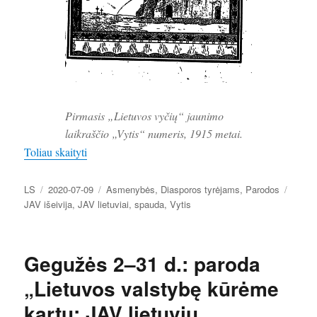
Pirmasis „Lietuvos vyčių“ jaunimo
laikraščio „Vytis“ numeris, 1915 metai.
„Parodai „Išeivijos žiniasklaidos lūžiai po 1990-ųjų
Toliau skaityti
Autorius
Paskelbta
Kategorijos
Žymo
LS
2020-07-09
Asmenybės
,
Diasporos tyrėjams
,
Parodos
JAV išeivija
,
JAV lietuviai
,
spauda
,
Vytis
Gegužės 2–31 d.: paroda
„Lietuvos valstybę kūrėme
kartu: JAV lietuvių