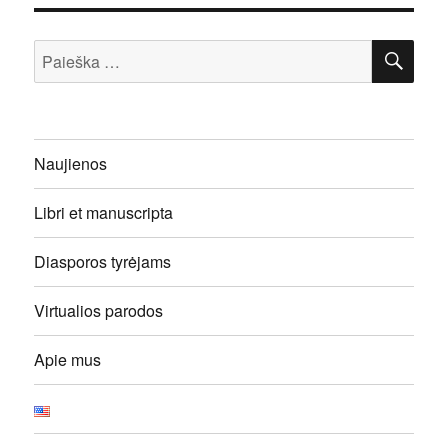
IEŠ
Ieškoti:
Naujienos
Libri et manuscripta
Diasporos tyrėjams
Virtualios parodos
Apie mus