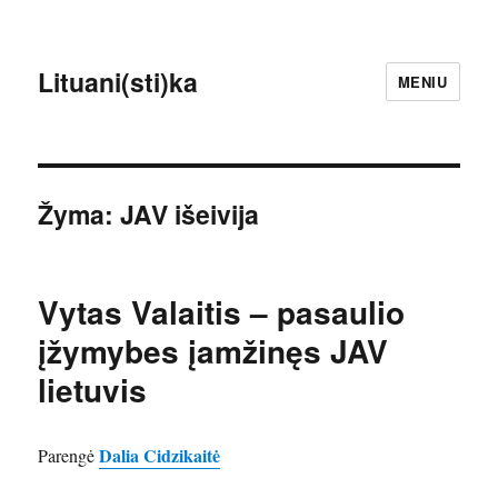
Lituani(sti)ka
MENIU
Žyma:
JAV išeivija
Vytas Valaitis – pasaulio
įžymybes įamžinęs JAV
lietuvis
Dalia Cidzikaitė
Parengė