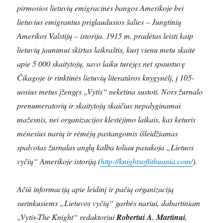
pirmosios lietuvių emigracinės bangos Amerikoje bei
lietuvius emigrantus priglaudusios šalies – Jungtinių
Amerikos Valstijų – istorija. 1915 m. pradėtas leisti kaip
lietuvių jaunimui skirtas laikraštis, kurį vienu metu skaitė
apie 5 000 skaitytojų, savo laiku turėjęs net spaustuvę
Čikagoje ir rinktinės lietuvių literatūros knygynėlį, į 105-
uosius metus įžengęs „Vytis“ neketina sustoti. Nors žurnalo
prenumeratorių ir skaitytojų skaičius nepalyginamai
mažesnis, nei organizacijos klestėjimo laikais, kas keturis
mėnesius narių ir rėmėjų pastangomis išleidžiamas
spalvotas žurnalas anglų kalba toliau pasakoja „Lietuos
vyčių“ Amerikoje istoriją (
http://knightsoflithuania.com/
).
Ačiū informaciją apie leidinį ir pačią organizaciją
surinkusiems „Lietuvos vyčių“ garbės nariui, dabartiniam
„Vytis-The Knight“ redaktoriui
Robertui A. Martinui
,