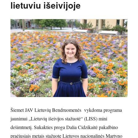
lietuviu išeivijoje
Šiemet JAV Lietuvių Bendruomenės vykdoma programa
jaunimui „Lietuvių išeivijos stažuotė“ (LISS) mini
dešimtmetį. Sukakties proga Dalia Cidzikaitė pakalbino
praėjusiais metais stažuotę Lietuvos nacionalinės Martyno