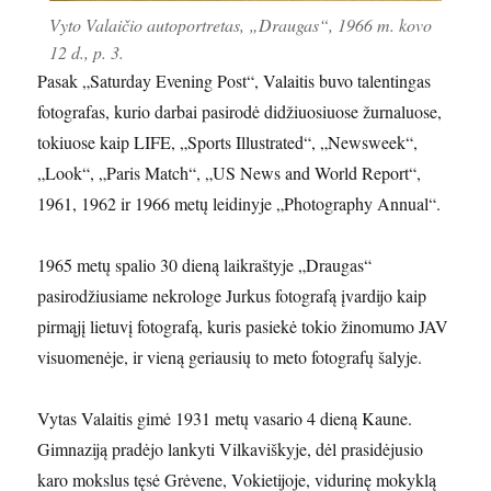
Vyto Valaičio autoportretas, „Draugas“, 1966 m. kovo
12 d., p. 3.
Pasak „Saturday Evening Post“, Valaitis buvo talentingas
fotografas, kurio darbai pasirodė didžiuosiuose žurnaluose,
tokiuose kaip LIFE, „Sports Illustrated“, „Newsweek“,
„Look“, „Paris Match“, „US News and World Report“,
1961, 1962 ir 1966 metų leidinyje „Photography Annual“.
1965 metų spalio 30 dieną laikraštyje „Draugas“
pasirodžiusiame nekrologe Jurkus fotografą įvardijo kaip
pirmąjį lietuvį fotografą, kuris pasiekė tokio žinomumo JAV
visuomenėje, ir vieną geriausių to meto fotografų šalyje.
Vytas Valaitis gimė 1931 metų vasario 4 dieną Kaune.
Gimnaziją pradėjo lankyti Vilkaviškyje, dėl prasidėjusio
karo mokslus tęsė Grėvene, Vokietijoje, vidurinę mokyklą