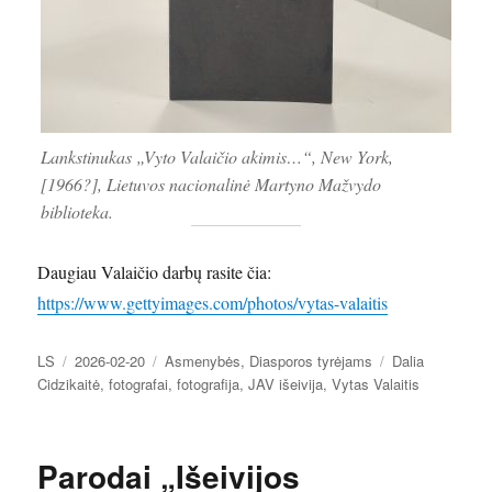
Lankstinukas „Vyto Valaičio akimis…“, New York,
[1966?], Lietuvos nacionalinė Martyno Mažvydo
biblioteka.
Daugiau Valaičio darbų rasite čia:
https://www.gettyimages.com/photos/vytas-valaitis
Autorius
Paskelbta
Kategorijos
Žymos
LS
2026-02-20
Asmenybės
,
Diasporos tyrėjams
Dalia
Cidzikaitė
,
fotografai
,
fotografija
,
JAV išeivija
,
Vytas Valaitis
Parodai „Išeivijos