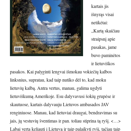
kartais jis
išnyrąs visai
netikėtai:
„Kartą skaičiau
straipsnį apie
pasakas, jame
buvo paminėtos
ir lietuviškos
pasakos. Kai palyginti lengvai išmokau vokiečių kalbos
linksnius, supratau, kad taip nutiko dėl to, kad moku
lietuvių kalbą. Antra vertus, manau, galima ugdyti
lietuviškumą Amerikoje. Esu dalyvavusi šokių grupėse ir
skautuose, kartais dalyvauju Lietuvos ambasados JAV
renginiuose. Manau, kad lietuviai draugai, bendravimas su
jais, jų vestuvių šventimas ir pan. toliau stiprina tą ryšį. <…>
Labai verta keliauti į Lietuvą ir taip palaikyti ryšį, tačiau taip