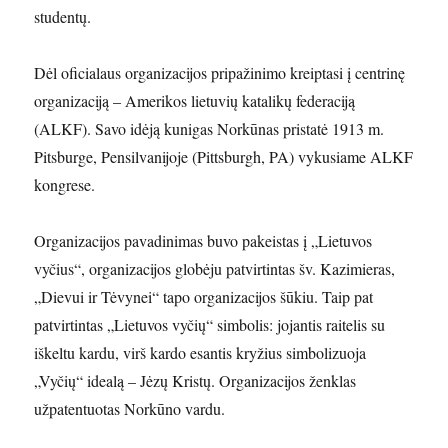
studentų.
Dėl oficialaus organizacijos pripažinimo kreiptasi į centrinę
organizaciją – Amerikos lietuvių katalikų federaciją
(ALKF). Savo idėją kunigas Norkūnas pristatė 1913 m.
Pitsburge, Pensilvanijoje (Pittsburgh, PA) vykusiame ALKF
kongrese.
Organizacijos pavadinimas buvo pakeistas į „Lietuvos
vyčius“, organizacijos globėju patvirtintas šv. Kazimieras,
„Dievui ir Tėvynei“ tapo organizacijos šūkiu. Taip pat
patvirtintas „Lietuvos vyčių“ simbolis: jojantis raitelis su
iškeltu kardu, virš kardo esantis kryžius simbolizuoja
„Vyčių“ idealą – Jėzų Kristų. Organizacijos ženklas
užpatentuotas Norkūno vardu.