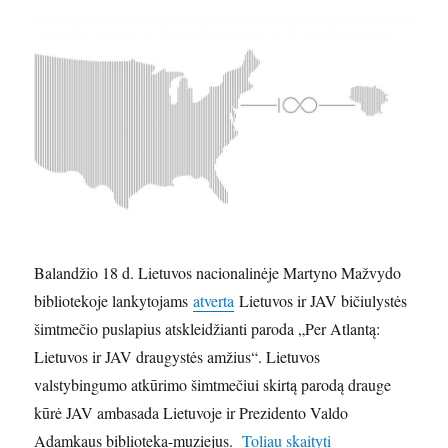
Balandžio 18 d. Lietuvos nacionalinėje Martyno Mažvydo
bibliotekoje lankytojams
atverta
Lietuvos ir JAV bičiulystės
šimtmečio puslapius atskleidžianti paroda „Per Atlantą:
Lietuvos ir JAV draugystės amžius“. Lietuvos
valstybingumo atkūrimo šimtmečiui skirtą parodą drauge
kūrė JAV ambasada Lietuvoje ir Prezidento Valdo
„Paroda „Per Atlan
Adamkaus biblioteka-muziejus.
Toliau skaityti