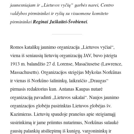
jaunesniajam ir „Lietuvos vyčių“ garbės narei, Centro
valdybos pirmininkei ir ryšių su visuomene komiteto
pirmininkei
Reginai Juškaitei-Švobienei
.
Romos katalikų jaunimo organizacija „Lietuvos vyčiai“,
viena iš seniausių lietuvių organizacijų JAV, buvo įsteigta
1913 m. balandžio 27 d. Lorense, Masačiusetse (Lawrence,
Massachusetts). Organizacijos steigėjas Mykolas Norkūnas
ir vienas iš Norkūno šalininkų, laikraščio „Draugas“
pirmasis redaktorius kun. Antanas Kaupas nutarė
organizaciją pavadinti „Lietuvos sakalai“. Naujos jaunimo
organizacijos globėju pasirinktas Lietuvos globėjas šv.
Kazimieras. Lietuvių spaudoje pranešus apie steigiamąjį
susirinkimą ir jame priimtus nutarimus, Norkūnas sulaukė
gausių palankių atsiliepimų iš kunigų, vargonininkų ir