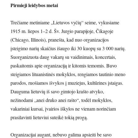
Pirmieji leidybos metai
Trečiame metiniame „Lietuvos vyčių“ seime, vykusiame
1915 m. liepos 1–2 d. Šv. Jurgio parapijoje, Čikagoje
(Chicago, Illinois), pranešta, kad nuo organizacijos
įsteigimo narių skaičius išaugo iki 30 kuopų su 3 000 narių.
Suorganizuota daug vakarų su vaidinimais, koncertais,
paskaitomis apie organizaciją ir kitomis temomis. Buvo
steigiamos lituanistinės mokyklos, rengiamos tautinio meno
parodos, ruošiamos išvykos į muziejus, kultūrines įstaigas.
Dauguma lietuvių iš savo gimtojo krašto atvyko,
nežinodami „anei druko anei rašto“, todėl mokyklos,
vakariniai kursai, įvairios iškylos ne vienam norinčiam
prasilavinti lietuviui suteikė tokią progą.
Organizacijai augant, nebuvo galima apsieiti be savo