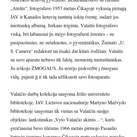
„Ateitis“, fotografavo 1957 metais Čikagoje vykusią pirmąją
JAV ir Kanados lietuvių tautinių šokių šventę, sudarė jos
nuotraukų albumą. Jurkaus teigimu, Valaitis fotografavo
viską, bet labiausiai jis mėgo fotografuoti žmones – ne
pasipuošusius, ne sušukuotus, o gyvenimiškus. Žurnalo „U.
S. Camera“ redaktorė tai išsakė dar kitais žodžiais: Valaitis
su savo aparatu nebuvo tik faktų, momentų metraštininkas.
Jis ieškojo ŽMOGAUS. Jis norėjo įsiskverbti į žmogaus
vidų, pajusti jį ir tik tada užfiksuoti savo fotoaparatu.
Valaičio darbų kolekcija saugoma Jeilio universiteto
bibliotekoje, JAV. Lietuvos nacionalinėje Martyno Mažvydo
bibliotekoje saugomas tik vienas su Valaičiu susijęs
objektas: lankstinukas „Vyto Valaičio akimis…“, kuris
greičiausiai buvo išleistas 1966 metais pirmojo Pasaulio
lietuvių jaunimo kongreso Čikagoje metu vykusios parodos