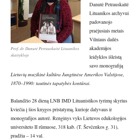
Danutė Petrauskaitė
Lituanikos archyvui
padovanojo
praėjusiais metais
Vilniaus dailės
akademijos
Prof. dr. Danutė Petrauskaitė Lituanikos
skaitykloje
leidyklos išleistą
savo monografiją
Lietuvių muzikinė kultūra Jungtinėse Amerikos Valstijose,
1870–1990: tautinės tapatybės kontūrai
.
Balandžio 28 dieną LNB IMD Lituanistikos tyrimų skyrius
kviečia į šios knygos pristatymą, kurioje dalyvaus ir
monografijos autorė. Renginys vyks Lietuvos edukologijos
universiteto II rūmuose, 318 kab. (T. Ševčenkos g. 31),
pradžia – 14 val.