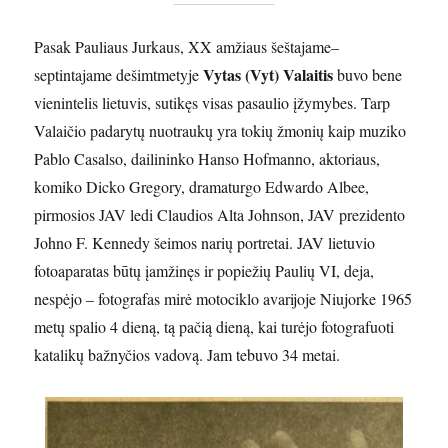
Pasak Pauliaus Jurkaus, XX amžiaus šeštajame–
Vytas (Vyt) Valaitis
septintajame dešimtmetyje
buvo bene
vienintelis lietuvis, sutikęs visas pasaulio įžymybes. Tarp
Valaičio padarytų nuotraukų yra tokių žmonių kaip muziko
Pablo Casalso, dailininko Hanso Hofmanno, aktoriaus,
komiko Dicko Gregory, dramaturgo Edwardo Albee,
pirmosios JAV ledi Claudios Alta Johnson, JAV prezidento
Johno F. Kennedy šeimos narių portretai. JAV lietuvio
fotoaparatas būtų įamžinęs ir popiežių Paulių VI, deja,
nespėjo – fotografas mirė motociklo avarijoje Niujorke 1965
metų spalio 4 dieną, tą pačią dieną, kai turėjo fotografuoti
katalikų bažnyčios vadovą. Jam tebuvo 34 metai.