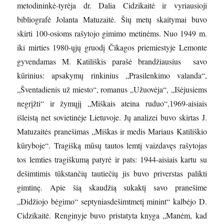
metodininkė-tyrėja dr. Dalia Cidzikaitė ir vyriausioji
bibliografė Jolanta Matuzaitė. Šių metų skaitymai buvo
skirti 100-osioms rašytojo gimimo metinėms. Nuo 1949 m.
iki mirties 1980-ųjų gruodį Čikagos priemiestyje Lemonte
gyvendamas M. Katiliškis parašė brandžiausius savo
kūrinius: apsakymų rinkinius „Prasilenkimo valanda“,
„Šventadienis už miesto“, romanus „Užuovėja“, „Išėjusiems
negrįžti“ ir žymųjį „Miškais ateina ruduo“,1969-aisiais
išleistą net sovietinėje Lietuvoje. Jų analizei buvo skirtas J.
Matuzaitės pranešimas „Miškas ir medis Mariaus Katiliškio
kūryboje“. Tragišką mūsų tautos lemtį vaizdavęs rašytojas
tos lemties tragiškumą patyrė ir pats: 1944-aisiais kartu su
dešimtimis tūkstančių tautiečių jis buvo priverstas palikti
gimtinę. Apie šią skaudžią sukaktį savo pranešime
„Didžiojo bėgimo“ septyniasdešimtmetį minint“ kalbėjo D.
Cidzikaitė. Renginyje buvo pristatyta knyga „Manėm, kad