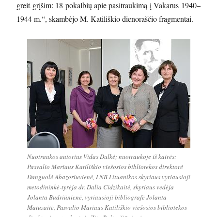
greit grįšim: 18 pokalbių apie pasitraukimą į Vakarus 1940–
1944 m.“, skambėjo M. Katiliškio dienoraščio fragmentai.
Nuotraukos autorius Vidas Dulkė; nuotraukoje iš kairės:
Pasvalio Mariaus Katiliškio viešosios bibliotekos direktorė
Danguolė Abazoriuvienė, LNB Lituanikos skyriaus vyriausioji
metodininkė-tyrėja dr. Dalia Cidzikaitė, skyriaus vedėja
Jolanta Budriūnienė, vyriausioji bibliografė Jolanta
Matuzaitė, Pasvalio Mariaus Katiliškio viešosios bibliotekos