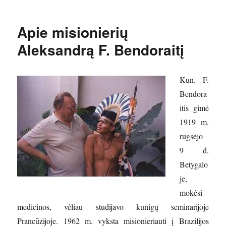
Apie misionierių
Aleksandrą F. Bendoraitį
Kun. F.
Bendora
itis gimė
1919 m.
rugsėjo
9 d.
Betygalo
je,
mokėsi
medicinos, vėliau studijavo kunigų seminarijoje
Prancūzijoje. 1962 m. vyksta misionieriauti į Brazilijos