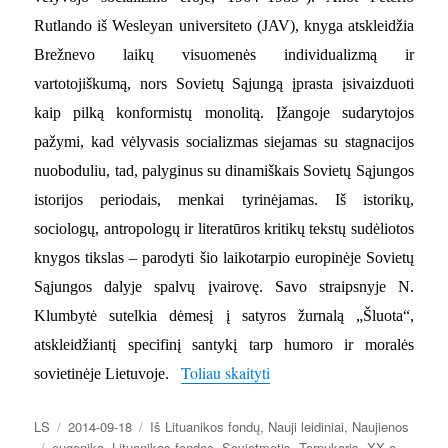
Rutlando iš Wesleyan universiteto (JAV), knyga atskleidžia
Brežnevo laikų visuomenės individualizmą ir
vartotojiškumą, nors Sovietų Sąjungą įprasta įsivaizduoti
kaip pilką konformistų monolitą. Įžangoje sudarytojos
pažymi, kad vėlyvasis socializmas siejamas su stagnacijos
nuoboduliu, tad, palyginus su dinamiškais Sovietų Sąjungos
istorijos periodais, menkai tyrinėjamas. Iš istorikų,
sociologų, antropologų ir literatūros kritikų tekstų sudėliotos
knygos tikslas – parodyti šio laikotarpio europinėje Sovietų
Sąjungos dalyje spalvų įvairovę. Savo straipsnyje N.
Klumbytė sutelkia dėmesį į satyros žurnalą „Šluota“,
atskleidžiantį specifinį santykį tarp humoro ir moralės
„Naujos anglakalbės knygos 
Toliau skaityti
sovietinėje Lietuvoje.
Autorius
Paskelbta
Kategorijos
LS
2014-09-18
Iš Lituanikos fondų
,
Nauji leidiniai
,
Naujienos
Žymos
eugenika
,
Lituanikos fondas
,
Sovietmetis
,
Tarpukaris
,
XX a.