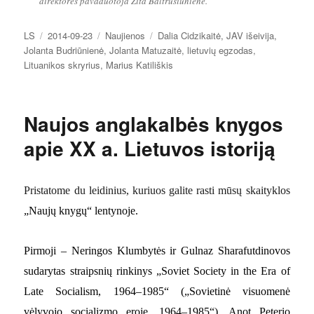
direktorės pavaduotoja Zita Baltrušiūnienė.
Autorius
Paskelbta
Kategorijos
Žymos
LS
2014-09-23
Naujienos
Dalia Cidzikaitė
,
JAV išeivija
,
Jolanta Budriūnienė
,
Jolanta Matuzaitė
,
lietuvių egzodas
,
Lituanikos skryrius
,
Marius Katiliškis
Naujos anglakalbės knygos
apie XX a. Lietuvos istoriją
Pristatome du leidinius, kuriuos galite rasti mūsų skaityklos
„Naujų knygų
“ lentynoje.
Pirmoji – Neringos Klumbytės ir Gulnaz Sharafutdinovos
sudarytas straipsnių rinkinys „Soviet Society in the Era of
Late Socialism, 1964–1985“ („Sovietinė visuomenė
vėlyvojo socializmo eroje, 1964–1985“). Anot Peterio