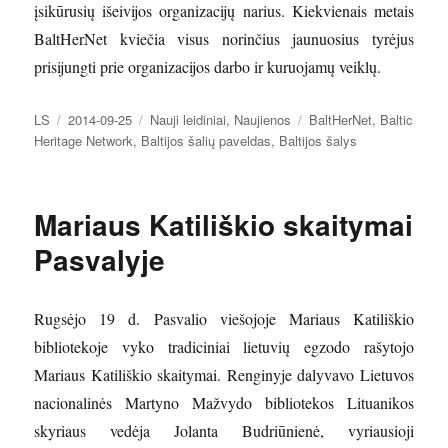
įsikūrusių išeivijos organizacijų narius. Kiekvienais metais
BaltHerNet kviečia visus norinčius jaunuosius tyrėjus
prisijungti prie organizacijos darbo ir kuruojamų veiklų.
Autorius
Paskelbta
Kategorijos
Žymos
LS
2014-09-25
Nauji leidiniai
,
Naujienos
BaltHerNet
,
Baltic
Heritage Network
,
Baltijos šalių paveldas
,
Baltijos šalys
Mariaus Katiliškio skaitymai
Pasvalyje
Rugsėjo 19 d. Pasvalio viešojoje Mariaus Katiliškio
bibliotekoje vyko tradiciniai lietuvių egzodo rašytojo
Mariaus Katiliškio skaitymai. Renginyje dalyvavo Lietuvos
nacionalinės Martyno Mažvydo bibliotekos Lituanikos
skyriaus vedėja Jolanta Budriūnienė, vyriausioji