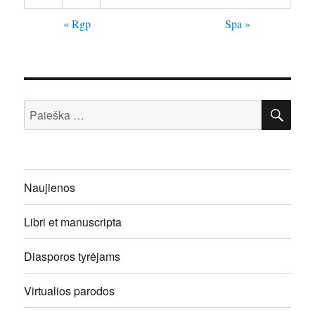
« Rgp
Spa »
IEŠ
Ieškoti:
Naujienos
Libri et manuscripta
Diasporos tyrėjams
Virtualios parodos