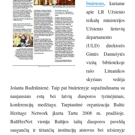
biuletenis
, kuriame
apie LR Užsienio
reikalų ministerijos
Užsienio lietuvių
departamento
(ULD) direktorės
Gintės Damušytės
vizitą bibliotekoje
rašo Lituanikos
skyriaus vedėja
Jolanta Budriūnienė. Taip pat biuletenyje supažindinama su
naujausiais estų bei latvių diasporos tyrinėjimais,
konferencijų medžiaga. Tarptautinė organizacija Baltic
Heritage Network įkurta Tartu 2008 m. pradžioje.
BaltHerNet vienija Baltijos šalių diasporos paveldą
saugančių ir tiriančių institucijų atstovus bei užsienyje