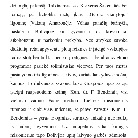
džiunglių pakraštį. Talkinamas ses. Ksaveros Šakėnaitės bei
remėjų, per keliolika metų įkūrė „Gerojo Ganytojo”
ligoninę (Vakarų Amazonėje). Vėliau panašią bažnyčią
pastatė ir Bolivijoje, kur gyveno ir čia kovojo su
alkoholizmu ir narkotikų prekyba. Vos atvykęs suvokė
didžiulių, retai apgyventų plotų reikmes ir įsteigė vyskupijos
radijo stotį bei tinklą, per kurį religinės ir bendrai švietimo
programos pasiekė tolimiausias vietoves. Per tuos metus
pastatydino tris ligonines – laivus, kuriais lankydavo indėnų
kaimus. Jo didžiausia svajonė buvo Guaporės upės saloje
įsteigti raupsuotiems kaimą. Kun. dr. F. Bendoraitį visi
vietiniai vadino Padre medico. Lietuvis misionierius
rūpinosi ir čiabuviais indėnais, šelpdavo vargšus. Kun. F.
Bendoraitis – geras fotografas, surinkęs unikalių nuotraukų
iš indėnų gyvenimo. Už nuopelnus šaliai kunigas
misionierius tapo Bolivijos upių laivyno garbės admirolu.