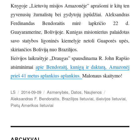
Knygoje „Lietuvių misijos Amazonėje” aprašomi ir kitų ten
gyvenusių žurnalistų bei gydytojų įspūdžiai. Aleksandras
Ferdinandas Bendoraitis mirė lapkričio 22 d.
Guayaramerine, Bolivijoje. Kunigas misionierius palaidotas
savo statybos ligoninės kiemelyje netoli Guaporės upės,
skiriančios Boliviją nuo Brazilijos.
Išeivijos laikraštyje „Draugas” spausdinama R. John Rapšio
atsiminimai
apie Bendoraitį, kunigą ir daktarą, Amazonėj
prieš 41 metus aplankius aplankius.
Malonaus skaitymo!
Autorius
Paskelbta
Kategorijos
Žymos
LS
2014-09-09
Asmenybės
,
Datos
,
Naujienos
Aleksandras F. Bendoraitis
,
Brazilijos lietuviai
,
išeivijos lietuviai
,
Pietų Amerikos lietuviai
ARCHYVAI