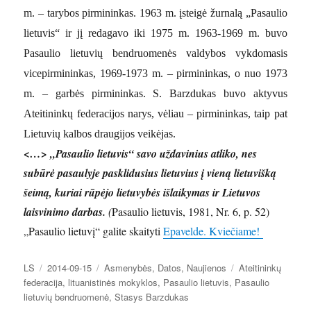
m. – tarybos pirmininkas. 1963 m. įsteigė žurnalą „Pasaulio
lietuvis“ ir jį redagavo iki 1975 m. 1963-1969 m. buvo
Pasaulio lietuvių bendruomenės valdybos vykdomasis
vicepirmininkas, 1969-1973 m. – pirmininkas, o nuo 1973
m. – garbės pirmininkas. S. Barzdukas buvo aktyvus
Ateitininkų federacijos narys, vėliau – pirmininkas, taip pat
Lietuvių kalbos draugijos veikėjas.
<…> „Pasaulio lietuvis“ savo uždavinius atliko, nes
subūrė pasaulyje pasklidusius lietu
vius į vieną lietuvišką
šeimą, kuriai rūpėjo lietuvybės išlaikymas ir Lietuvos
laisvinimo darbas.
(
Pasaulio lietuvis, 1981, Nr. 6, p. 52)
„Pasaulio lietuvį“ galite skaityti
Epavelde. Kviečiame!
Autorius
Paskelbta
Kategorijos
Žymos
LS
2014-09-15
Asmenybės
,
Datos
,
Naujienos
Ateitininkų
federacija
,
lituanistinės mokyklos
,
Pasaulio lietuvis
,
Pasaulio
lietuvių bendruomenė
,
Stasys Barzdukas