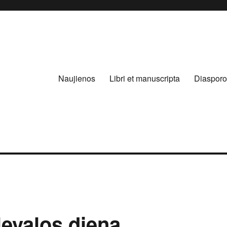
Naujienos
Libri et manuscripta
Diasporo
levalos diena