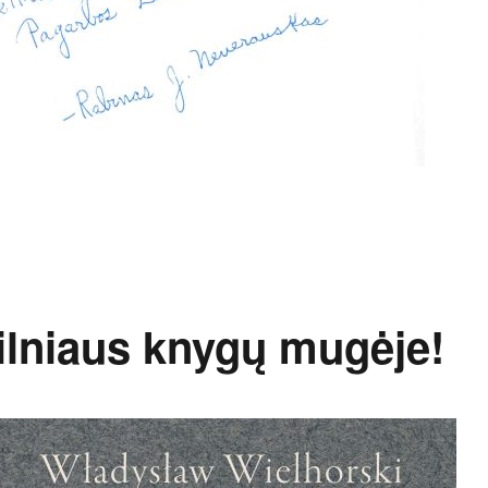
nas“ Juozas Neverauskas”
lniaus knygų mugėje!