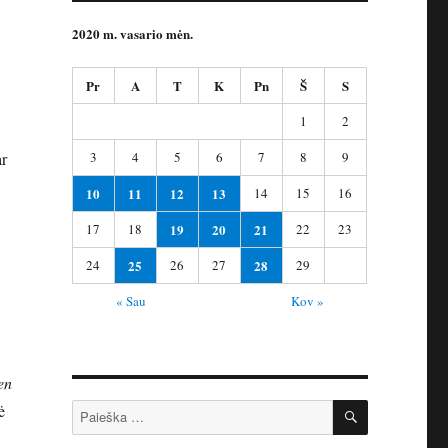
2020 m. vasario mėn.
Pr
A
T
K
Pn
Š
S
1
2
3
4
5
6
7
8
9
ar
10
11
12
13
14
15
16
17
18
19
20
21
22
23
24
25
26
27
28
29
« Sau
Kov »
en
IEŠKOTI
Ieškoti:
ė