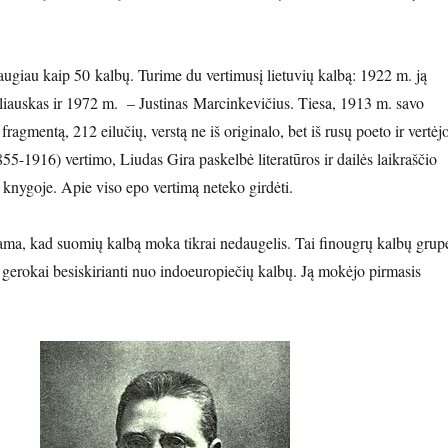
daugiau kaip 50 kalbų. Turime du vertimusį lietuvių kalbą: 1922 m. ją
iauskas ir
1972 m. – Justinas Marcinkevičius. Tiesa, 1913 m. savo
fragmentą, 212 eilučių, verstą ne iš originalo, bet iš rusų poeto ir vertėj
5-1916) vertimo, Liudas Gira paskelbė literatūros ir dailės laikraščio
 knygoje. Apie viso epo vertimą neteko girdėti.
ma, kad suomių kalbą moka tikrai nedaugelis. Tai finougrų kalbų grup
a gerokai besiskirianti nuo indoeuropiečių kalbų. Ją mokėjo pirmasis