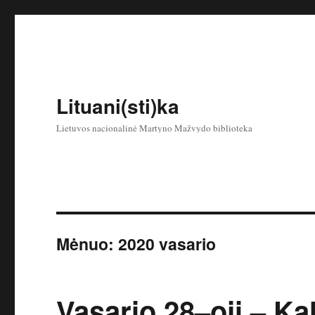
Lituani(sti)ka
Lietuvos nacionalinė Martyno Mažvydo biblioteka
Mėnuo:
2020 vasario
Vasario 28–oji – Ka