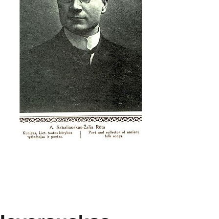
io 28–oji – Kalevalos diena”