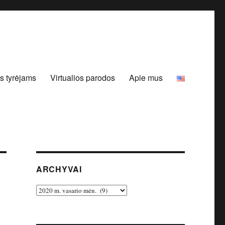
s tyrėjams
Virtualios parodos
Apie mus
ARCHYVAI
Archyvai