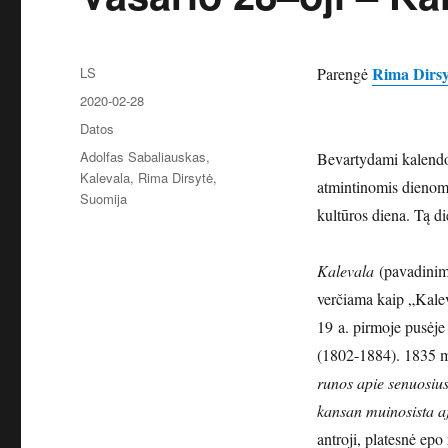
Autorius
Rima Dirsy
LS
Parengė
Paskelbta
2020-02-28
Kategorijos
Datos
Žymos
Adolfas Sabaliauskas
,
Bevartydami kalendo
Kalevala
,
Rima Dirsytė
,
atmintinomis dienom
Suomija
kultūros diena. Tą di
Kalevala
(pavadinimas
verčiama kaip „Kalev
19 a. pirmoje pusėje
(1802-1884). 1835 m.
runos apie senuosius
kansan muinosista aj
antroji, platesnė epo