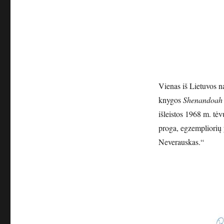
Vienas iš Lietuvos 
knygos
Shenandoah l
išleistos 1968 m. tė
proga, egzempliorių 
Neverauskas.“