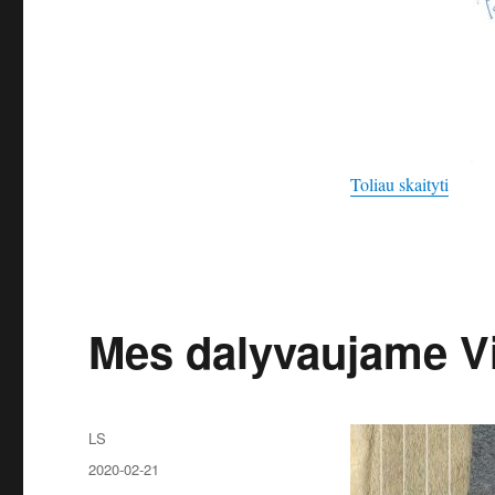
„„Rabi
Toliau skaityti
Mes dalyvaujame Vi
Autorius
LS
Paskelbta
2020-02-21