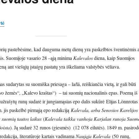
tė
rių pastebėsime, kad dauguma metų dienų yra paskelbtos šventinėmis 
is. Suomijoje vasario 28 –ąją minima
Kalevalos
diena, kaip Suomijos
eną ant viešųjų įstaigų pastatų yra iškeliama valstybės vėliava.
 sudarytas su suomiška priesaga – la/lä, reiškiančia vietą, ir gali būti
o žemės“, „Kalevo kraštas“) – tai suomių nacionalinis epas. Poemą iš
 užrašytų runų sudarė ir jungiamąsias epo dalis sukūrė Elijas Lönnrotas
 jis paskelbė pirmąją epo redakciją
Kalevala, arba Senosios Karelijos
 suomių tautos laikus
(
Kalevala taikka vanhoja Karjalan runoja Suom
oista
). Ją sudarė 32 runos (giesmės) (12 078 eilutės). 1849 m. pasirod
 redakcija, literatūroje kartais vadinama
Naująja Kalevala
(50 runų,