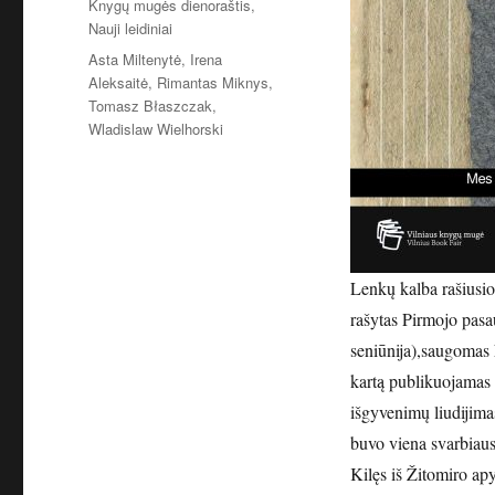
Kategorijos
Knygų mugės dienoraštis
,
Nauji leidiniai
Žymos
Asta Miltenytė
,
Irena
Aleksaitė
,
Rimantas Miknys
,
Tomasz Błaszczak
,
Wladislaw Wielhorski
Lenkų kalba rašiusio 
rašytas Pirmojo pasa
seniūnija),saugomas 
kartą publikuojamas 
išgyvenimų liudijim
buvo viena svarbiaus
Kilęs iš Žitomiro apy