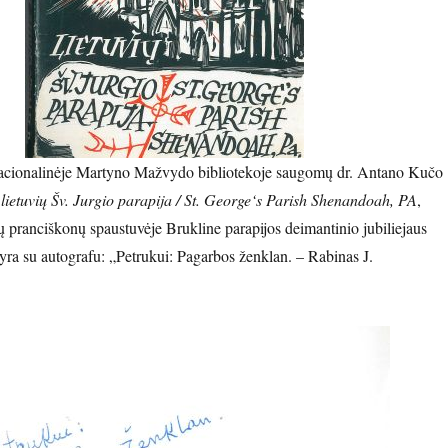
nacionalinėje Martyno Mažvydo bibliotekoje saugomų dr. Antano Kučo
ietuvių Šv. Jurgio parapija / St. George‘s Parish Shenandoah, PA
,
vų pranciškonų spaustuvėje Brukline parapijos deimantinio jubiliejaus
yra su autografu: „Petrukui: Pagarbos ženklan. – Rabinas J.