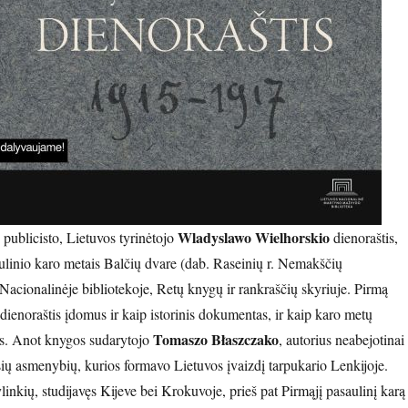
Wladyslawo Wielhorskio
publicisto, Lietuvos tyrinėtojo
dienoraštis,
ulinio karo metais Balčių dvare (dab. Raseinių r. Nemakščių
Nacionalinėje bibliotekoje, Retų knygų ir rankraščių skyriuje. Pirmą
dienoraštis įdomus ir kaip istorinis dokumentas, ir kaip karo metų
Tomaszo Błaszczako
as. Anot knygos sudarytojo
, autorius neabejotinai
ių asmenybių, kurios formavo Lietuvos įvaizdį tarpukario Lenkijoje.
linkių, studijavęs Kijeve bei Krokuvoje, prieš pat Pirmąjį pasaulinį karą