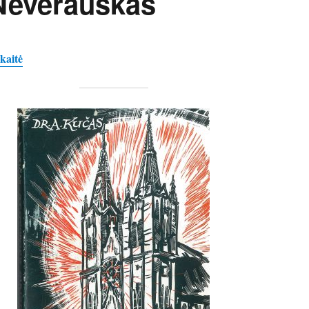
Neverauskas
kaitė