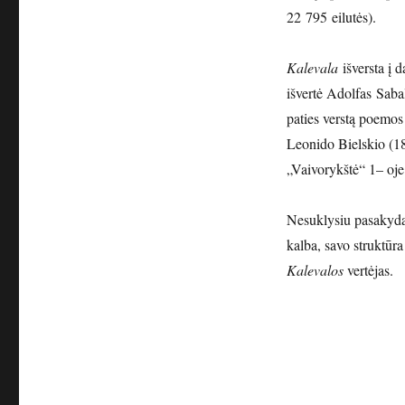
22 795 eilutės).
Kalevala
išversta į 
išvertė Adolfas Sabal
paties verstą poemos 
Leonido Bielskio (185
„Vaivorykštė“ 1– oje
Nesuklysiu pasakyda
kalba, savo struktūr
Kalevalos
vertėjas.