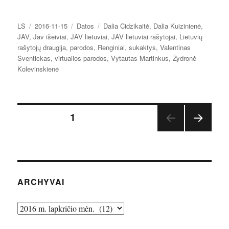
Autorius
Paskelbta
Kategorijos
Žymos
LS
2016-11-15
Datos
Dalia Cidzikaitė
,
Dalia Kuizinienė
,
JAV
,
Jav išeiviai
,
JAV lietuviai
,
JAV lietuviai rašytojai
,
Lietuvių
rašytojų draugija
,
parodos
,
Renginiai
,
sukaktys
,
Valentinas
Sventickas
,
virtualios parodos
,
Vytautas Martinkus
,
Žydronė
Kolevinskienė
Įrašų
PUSLAPIS
1
TOLE
puslapiavimas
SNIS
PUSL
APIS
ARCHYVAI
Archyvai