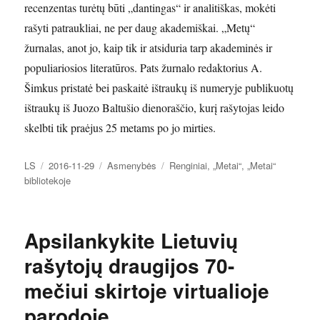
recenzentas turėtų būti „dantingas“ ir analitiškas, mokėti
rašyti patraukliai, ne per daug akademiškai. „Metų“
žurnalas, anot jo, kaip tik ir atsiduria tarp akademinės ir
populiariosios literatūros. Pats žurnalo redaktorius A.
Šimkus pristatė bei paskaitė ištraukų iš numeryje publikuotų
ištraukų iš Juozo Baltušio dienoraščio, kurį rašytojas leido
skelbti tik praėjus 25 metams po jo mirties.
Autorius
Paskelbta
Kategorijos
Žymos
LS
2016-11-29
Asmenybės
Renginiai
,
„Metai“
,
„Metai“
bibliotekoje
Apsilankykite Lietuvių
rašytojų draugijos 70-
mečiui skirtoje virtualioje
parodoje