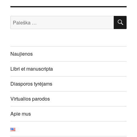
IEŠ
Ieškoti:
Naujienos
Libri et manuscripta
Diasporos tyrėjams
Virtualios parodos
Apie mus