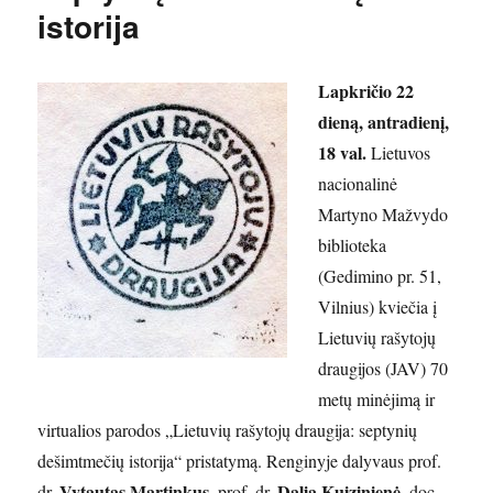
istorija
Lapkričio 22
dieną, antradienį,
18 val.
Lietuvos
nacionalinė
Martyno Mažvydo
biblioteka
(Gedimino pr. 51,
Vilnius) kviečia į
Lietuvių rašytojų
draugijos (JAV) 70
metų minėjimą ir
virtualios parodos „Lietuvių rašytojų draugija: septynių
dešimtmečių istorija“ pristatymą. Renginyje dalyvaus prof.
Vytautas Martinkus
Dalia Kuizinienė
dr.
, prof. dr.
, doc.