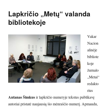
Lapkričio „Metų“ valanda
bibliotekoje
Vakar
Nacion
alinėje
bibliote
koje
žurnalo
„Metai“
redakto
rius
Antanas Šimkus
ir lapkričio numeryje tekstus publikavę
autoriai pristatė naujausią šio mėnraščio numerį. Apmaudu,