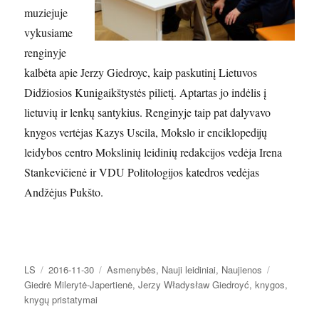
muziejuje
vykusiame
renginyje
kalbėta apie Jerzy Giedroyc, kaip paskutinį Lietuvos
Didžiosios Kunigaikštystės pilietį. Aptartas jo indėlis į
lietuvių ir lenkų santykius. Renginyje taip pat dalyvavo
knygos vertėjas Kazys Uscila, Mokslo ir enciklopedijų
leidybos centro Mokslinių leidinių redakcijos vedėja Irena
Stankevičienė ir VDU Politologijos katedros vedėjas
Andžėjus Pukšto.
Autorius
Paskelbta
Kategorijos
Žymos
LS
2016-11-30
Asmenybės
,
Nauji leidiniai
,
Naujienos
Giedrė Milerytė-Japertienė
,
Jerzy Władysław Giedroyć
,
knygos
,
knygų pristatymai