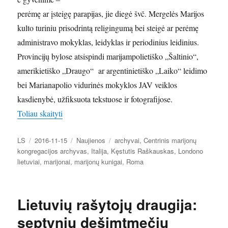
perėmę ar įsteigę parapijas, jie diegė švč. Mergelės Marijos
kulto turiniu prisodrintą religingumą bei steigė ar perėmę
administravo mokyklas, leidyklas ir periodinius leidinius.
Provincijų bylose atsispindi marijampolietiško „Šaltinio“,
amerikietiško „Draugo“ ar argentinietiško „Laiko“ leidimo
bei Marianapolio vidurinės mokyklos JAV veiklos
kasdienybė, užfiksuota tekstuose ir fotografijose.
„Įdėmesnis žvilgsnis į Centrinį marijonų kongrega
Toliau skaityti
Autorius
Paskelbta
Kategorijos
Žymos
LS
2016-11-15
Naujienos
archyvai
,
Centrinis marijonų
kongregacijos archyvas
,
Italija
,
Kęstutis Raškauskas
,
Londono
lietuviai
,
marijonai
,
marijonų kunigai
,
Roma
Lietuvių rašytojų draugija:
septynių dešimtmečių