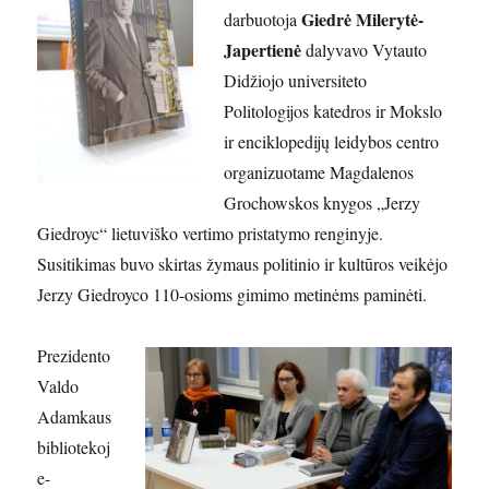
Giedrė Milerytė-
darbuotoja
Japertienė
dalyvavo Vytauto
Didžiojo universiteto
Politologijos katedros ir Mokslo
ir enciklopedijų leidybos centro
organizuotame Magdalenos
Grochowskos knygos „Jerzy
Giedroyc“ lietuviško vertimo pristatymo renginyje.
Susitikimas buvo skirtas žymaus politinio ir kultūros veikėjo
Jerzy Giedroyco 110-osioms gimimo metinėms paminėti.
Prezidento
Valdo
Adamkaus
bibliotekoj
e-