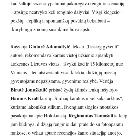
kad šaltojo sezono ypatumai pakoregavo renginio scenarijų,
– apsirgę neatvyko keli renginio dalyviai. Visgi klegesio –
pokštų, replikų ir spontaniškų posūkių bekalbant –
kūrybingų žmonių susitikime buvo apstu.
Gintarė Adomaitytė
Rašytoja
, teksto „Tiesiog gyventi“
autorė, rekomendavo kartais vietoj užsienio aplankyti
atokesnes Lietuvos vietas, išvykti kad ir 15 kilometrų nuo
Vilniaus – ten atsiverianti visai kitokia, didžiųjų miestų
gyventojams nepažįstama, gyvenimo realybė. Vertėja
Birutė Jonuškaitė
pristatė žydų kilmės lenkų rašytojos
Hannos Krall
kūrinį „Širdžių karalius ir vėl suka arklius“,
kuriame lakonišku stiliumi, išvengiant slogios nuotaikos
Regimantas Tamošaitis
pasakojama apie Holokaustą.
, kaip
jam būdinga, didžiąją renginio dalį praleido su fotoaparatu
rankose, o vėliau aptarė recenzijos žanro situaciją: anot jo,