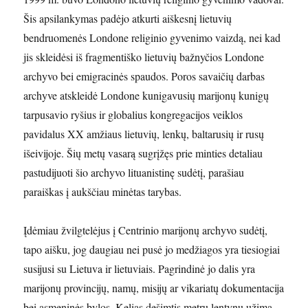
Šis apsilankymas padėjo atkurti aiškesnį lietuvių
bendruomenės Londone religinio gyvenimo vaizdą, nei kad
jis skleidėsi iš fragmentiško lietuvių bažnyčios Londone
archyvo bei emigracinės spaudos. Poros savaičių darbas
archyve atskleidė Londone kunigavusių marijonų kunigų
tarpusavio ryšius ir globalius kongregacijos veiklos
pavidalus XX amžiaus lietuvių, lenkų, baltarusių ir rusų
išeivijoje. Šių metų vasarą sugrįžęs prie minties detaliau
pastudijuoti šio archyvo lituanistinę sudėtį, parašiau
paraiškas į aukščiau minėtas tarybas.
Įdėmiau žvilgtelėjus į Centrinio marijonų archyvo sudėtį,
tapo aišku, jog daugiau nei pusė jo medžiagos yra tiesiogiai
susijusi su Lietuva ir lietuviais. Pagrindinė jo dalis yra
marijonų provincijų, namų, misijų ar vikariatų dokumentacija
bei asmeninės bylos. Kelias dešimtis metrų lentynų užima