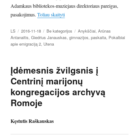
Adamkaus bibliotekos-muziejaus direktoriaus pareigas,
„Prasidėjo Nacionalinės bibliotekos pr
pasakojimus.
Toliau skaityti
Autorius
Paskelbta
Kategorijos
Žymos
LS
2016-11-18
Be kategorijos
Anykščiai
,
Arūnas
Antanaitis
,
Giedrius Janauskas
,
gimnazijos
,
paskaita
,
Pokalbiai
apie emigraciją 2
,
Utena
Įdėmesnis žvilgsnis į
Centrinį marijonų
kongregacijos archyvą
Romoje
Kęstutis Raškauskas