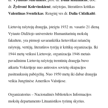
Žydronė Kolevinskienė
dr.
, rašytojas, literatūros kritikas
Valentinas Sventickas
Dalia Cidzikaitė
. Renginį ves dr.
.
Lietuvių rašytojų draugija, įsteigta 1932 m. vasario 21 dieną
Vytauto Didžiojo universiteto Humanitarinių mokslų
fakultete, yra pirmoji savarankiška lietuviškai rašančių
rašytojų, vertėjų, literatūros tyrėjų ir kritikų organizacija. Iki
1944 metų veikusi Lietuvoje, organizacija 1946 metais
pavadinimu Lietuvių rašytojų tremtinių draugija buvo
atkurta Vokietijoje nuo antrosios sovietų okupacijos
pasitraukusių pabėgėlių. Nuo 1950 metų iki dabar draugija
veikia Jungtinėse Amerikos Valstijose.
Organizatorius – Nacionalinės bibliotekos Informacijos
mokslų departamento Lituanistikos tyrimų skyrius.