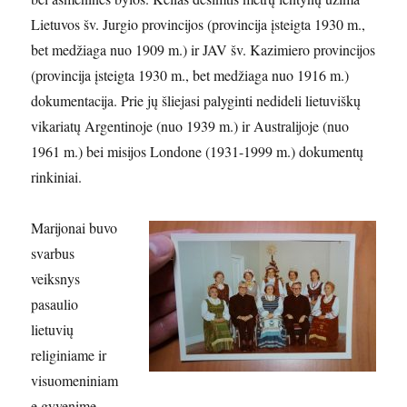
Lietuvos šv. Jurgio provincijos (provincija įsteigta 1930 m.,
bet medžiaga nuo 1909 m.) ir JAV šv. Kazimiero provincijos
(provincija įsteigta 1930 m., bet medžiaga nuo 1916 m.)
dokumentacija. Prie jų šliejasi palyginti nedideli lietuviškų
vikariatų Argentinoje (nuo 1939 m.) ir Australijoje (nuo
1961 m.) bei misijos Londone (1931-1999 m.) dokumentų
rinkiniai.
Marijonai buvo
svarbus
veiksnys
pasaulio
lietuvių
religiniame ir
visuomeniniam
e gyvenime –