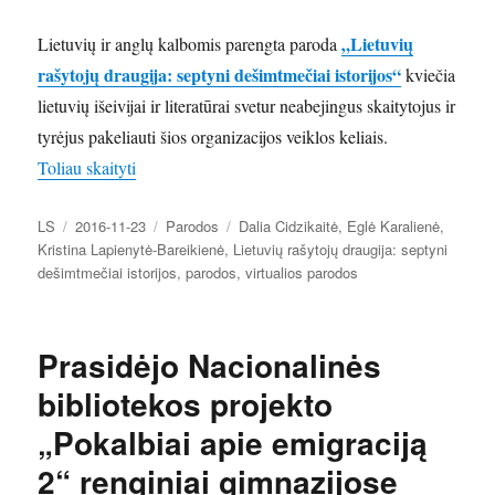
„Lietuvių
Lietuvių ir anglų kalbomis parengta paroda
rašytojų draugija: septyni dešimtmečiai istorijos“
kviečia
lietuvių išeivijai ir literatūrai svetur neabejingus skaitytojus ir
tyrėjus pakeliauti šios organizacijos veiklos keliais.
„Apsilankykite Lietuvių rašytojų draugijos 70-mečiui
Toliau skaityti
Autorius
Paskelbta
Kategorijos
Žymos
LS
2016-11-23
Parodos
Dalia Cidzikaitė
,
Eglė Karalienė
,
Kristina Lapienytė-Bareikienė
,
Lietuvių rašytojų draugija: septyni
dešimtmečiai istorijos
,
parodos
,
virtualios parodos
Prasidėjo Nacionalinės
bibliotekos projekto
„Pokalbiai apie emigraciją
2“ renginiai gimnazijose