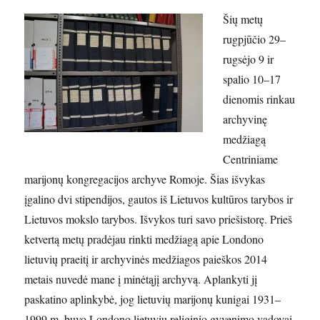
Šių metų
rugpjūčio 29–
rugsėjo 9 ir
spalio 10–17
dienomis rinkau
archyvinę
medžiagą
Centriniame
marijonų kongregacijos archyve Romoje. Šias išvykas
įgalino dvi stipendijos, gautos iš Lietuvos kultūros tarybos ir
Lietuvos mokslo tarybos. Išvykos turi savo priešistorę. Prieš
ketvertą metų pradėjau rinkti medžiagą apie Londono
lietuvių praeitį ir archyvinės medžiagos paieškos 2014
metais nuvedė mane į minėtąjį archyvą. Aplankyti jį
paskatino aplinkybė, jog lietuvių marijonų kunigai 1931–
1999 m. buvo Londono lietuvių religinio gyvenimo vadovai.